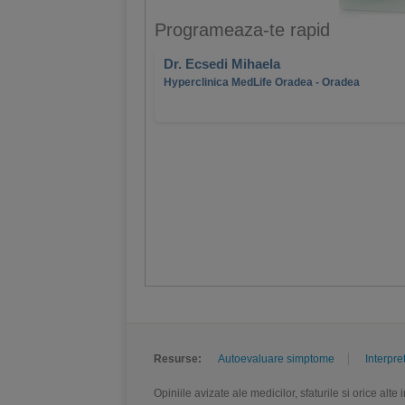
Programeaza-te rapid
Dr. Ecsedi Mihaela
Hyperclinica MedLife Oradea - Oradea
Resurse:
Autoevaluare simptome
Interpre
Opiniile avizate ale medicilor, sfaturile si orice alt