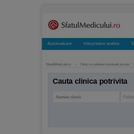
Autoevaluare
Interpretare analize
S
SfatulMedicului.ro
›
Clinici si cabinete medicale private
Cauta clinica potrivita
Flebol