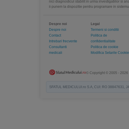
nici diagnosticul stabilit in urma investigatiilor si 
ii punem la dispozitie pentru programare in sistem
Despre noi
Legal
Despre noi
Termeni si conditii
Contact
Politica de
Intrebari frecvente
confidentialitate
Consultanti
Politica de cookie
medicali
Modifica Setarile Cookie
© Copyright © 2005 - 2026
SFATUL MEDICULUI.ro S.A, CUI: RO 38847631, J40/19