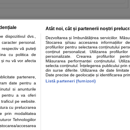
dențiale
Atât noi, cât și partenerii noștri preluc
 dispozitivul dvs.,
Dezvoltarea și îmbunătățirea serviciilor. Măs
tare analize
Specialitati medicale
Boli si afectiuni
Calculatoare
u caracter personal.
Stocarea și/sau accesarea informațiilor de
profilurilor pentru selectarea conținutului pers
 respectiv vă puteți
e informatii despre sanatate disponibile pe sfatulmedicului.ro au scop informativ si ed
conținut personalizat. Utilizarea profilurilor
ina cu politica de
personalizate. Crearea profilurilor pentr
analizelor medicale. Va sfatuim, ca pe langa informatia primita pe sfatulmedicului.ro s
i și nu vă vor afecta
Măsurarea performanței conținutului. Utiliz
ul de programari la medic Clickmed.
selecta conținutul. Înțelegerea publicului prin 
din surse diferite. Utilizarea de date limitat
Date precise de geolocație și identificarea prin
ublicitate partenere,
Drepturile consumatorului
Parteneri
Pen
Listă parteneri (furnizori)
ucram date pentru a
Protectia consumatorilor - ANPC
Inscriere clinica
Cli
nutul si anunturile
Solutionarea Alternativa a
Creaza cont medic
Ca
., pentru a va oferi
Litigiilor
Int
 traficul pe website.
Info consumator: 0800.080.999
Vi
atura cu prelucrarea
Parte din Grupul
Formulare europene - CNAS
Cli
te prin modalitatea
Ministerul Sanatatii - ANMDM
me
uturor Tehnologiilor
a stocarea/accesarea