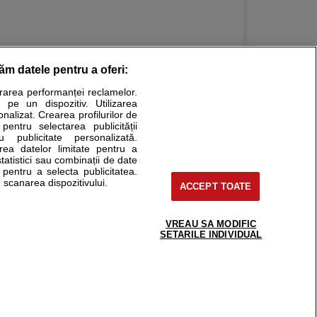
răm datele pentru a oferi:
urarea performanței reclamelor.
Stiri medicale
 pe un dispozitiv. Utilizarea
onalizat. Crearea profilurilor de
ucational. Ele nu pot substitui consultul medical direct si
 pentru selectarea publicității
u publicitate personalizată.
a consultati fie medicul Dvs., fie unul dintre medicii pe care
area datelor limitate pentru a
statistici sau combinații de date
e pentru a selecta publicitatea.
 scanarea dispozitivului.
ACCEPT TOATE
tru pacient
nici si cabinete
uta medic
VREAU SA MODIFIC
support@sfatulmedicului.ro
SETARILE INDIVIDUAL
reaba un medic
0374 109 268
deoConsult
ckmed - programari
dic