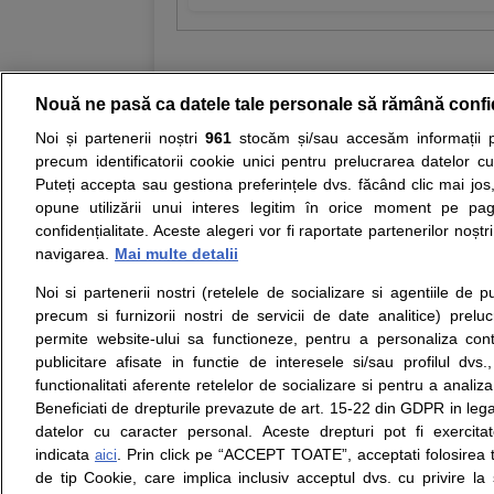
Nouă ne pasă ca datele tale personale să rămână confi
Noi și partenerii noștri
961
stocăm și/sau accesăm informații pe
Resurse:
Autoevaluare simptome
Interpre
precum identificatorii cookie unici pentru prelucrarea datelor c
Puteți accepta sau gestiona preferințele dvs. făcând clic mai jos,
Opiniile avizate ale medicilor, sfaturile si orice alt
opune utilizării unui interes legitim în orice moment pe pag
nici diagnosticul stabilit in urma investigatiilor si 
confidențialitate. Aceste alegeri vor fi raportate partenerilor noștr
ii punem la dispozitie pentru programare in sistem
navigarea.
Mai multe detalii
Noi si partenerii nostri (retelele de socializare si agentiile de p
Despre noi
Legal
precum si furnizorii nostri de servicii de date analitice) prel
Despre noi
Termeni si conditii
permite website-ului sa functioneze, pentru a personaliza conti
Contact
Politica de
publicitare afisate in functie de interesele si/sau profilul dvs
Intrebari frecvente
confidentialitate
functionalitati aferente retelelor de socializare si pentru a analiza
Consultanti
Politica de cookie
Beneficiati de drepturile prevazute de art. 15-22 din GDPR in leg
medicali
Modifica Setarile Cookie
datelor cu caracter personal. Aceste drepturi pot fi exercita
indicata
. Prin click pe “ACCEPT TOATE”, acceptati folosirea t
aici
de tip Cookie, care implica inclusiv acceptul dvs. cu privire l
© Copyright © 2005 - 2026