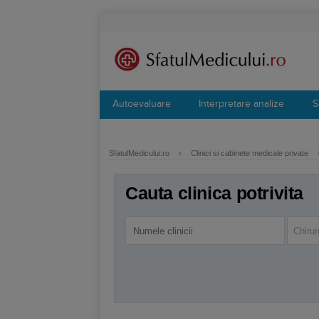
Autoevaluare
Interpretare analize
S
SfatulMedicului.ro
›
Clinici si cabinete medicale private
Cauta clinica potrivita
Chirur