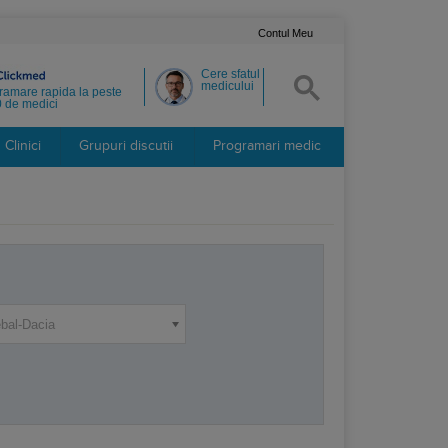
Contul Meu
Cere sfatul
medicului
ramare rapida la peste
 de medici
Clinici
Grupuri discutii
Programari medic
bal-Dacia