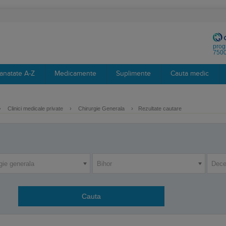
prog
7500
anatate A-Z
Medicamente
Suplimente
Cauta medic
›
Clinici medicale private
›
Chirurgie Generala
›
Rezultate cautare
gie generala
Bihor
Dece