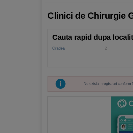
Clinici de Chirurgie
Cauta rapid dupa locali
Oradea
2
Nu exista inregistrari conform 