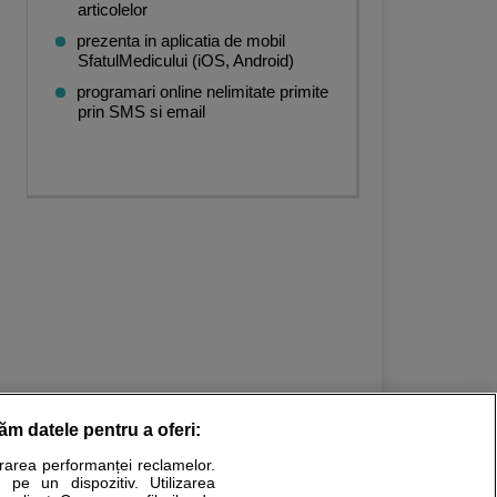
articolelor
prezenta in aplicatia de mobil
SfatulMedicului (iOS, Android)
programari online nelimitate primite
prin SMS si email
răm datele pentru a oferi:
urarea performanței reclamelor.
Stiri medicale
 pe un dispozitiv. Utilizarea