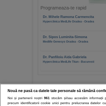
Programeaza-te rapid
Dr. Mihele Ramona Carmencita
Hyperclinica MedLife Oradea - Oradea
Dr. Sipos Luminita-Simona
Medlife Genesys Oradea - Oradea
Dr. Panfiloiu Aida Gabriela
Hyperclinica MedLife Titan - Bucuresti
Nouă ne pasă ca datele tale personale să rămână confi
Noi și partenerii noștri
961
stocăm și/sau accesăm informații pe
Resurse:
Autoevaluare simptome
Interpre
precum identificatorii cookie unici pentru prelucrarea datelor c