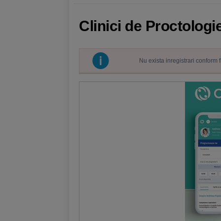
Clinici de Proctolog
Nu exista inregistrari conform 