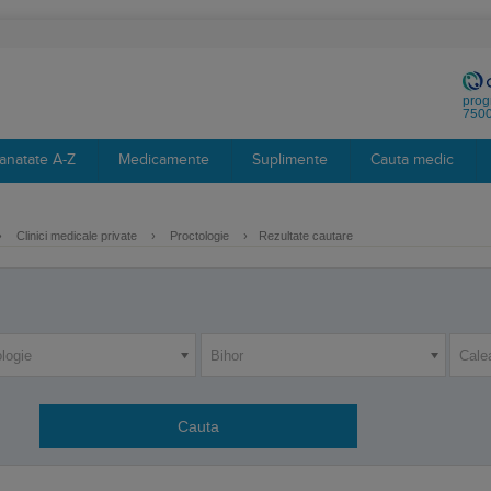
prog
7500
anatate A-Z
Medicamente
Suplimente
Cauta medic
›
Clinici medicale private
›
Proctologie
›
Rezultate cautare
logie
Bihor
Cale