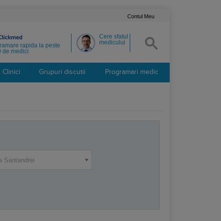
Contul Meu
Cere sfatul
medicului
ramare rapida la peste
 de medici
Clinici
Grupuri discutii
Programari medic
a Santandrei