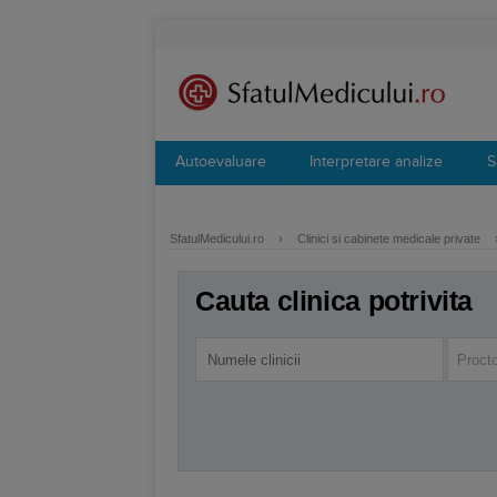
Autoevaluare
Interpretare analize
S
SfatulMedicului.ro
›
Clinici si cabinete medicale private
Cauta clinica potrivita
Procto