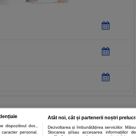
dențiale
Atât noi, cât și partenerii noștri preluc
 dispozitivul dvs.,
Dezvoltarea și îmbunătățirea serviciilor. Măs
tare analize
Specialitati medicale
Boli si afectiuni
Calculatoare
u caracter personal.
Stocarea și/sau accesarea informațiilor de