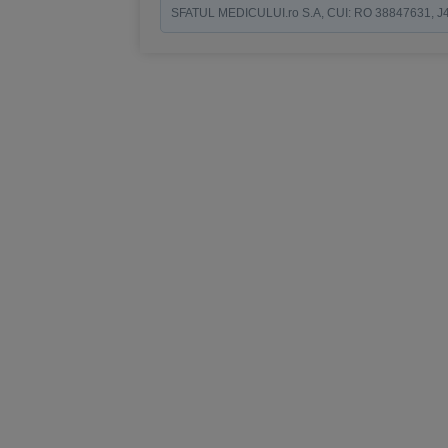
SFATUL MEDICULUI.ro S.A, CUI: RO 38847631, J40/19