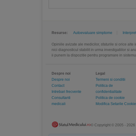
Resurse:
Autoevaluare simptome
Interpre
Opiniile avizate ale medicilor, sfaturile si orice alt
nici diagnosticul stabilit in urma investigatiilor si 
ii punem la dispozitie pentru programare in sistem
Despre noi
Legal
Despre noi
Termeni si conditii
Contact
Politica de
Intrebari frecvente
confidentialitate
Consultanti
Politica de cookie
medicali
Modifica Setarile Cookie
© Copyright © 2005 - 2026