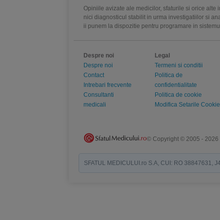
Opiniile avizate ale medicilor, sfaturile si orice alt
nici diagnosticul stabilit in urma investigatiilor si 
ii punem la dispozitie pentru programare in sistem
Despre noi
Legal
Despre noi
Termeni si conditii
Contact
Politica de
Intrebari frecvente
confidentialitate
Consultanti
Politica de cookie
medicali
Modifica Setarile Cookie
© Copyright © 2005 - 2026
SFATUL MEDICULUI.ro S.A, CUI: RO 38847631, J40/19