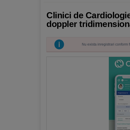
Clinici de Cardiologi
doppler tridimension
Nu exista inregistrari conform 