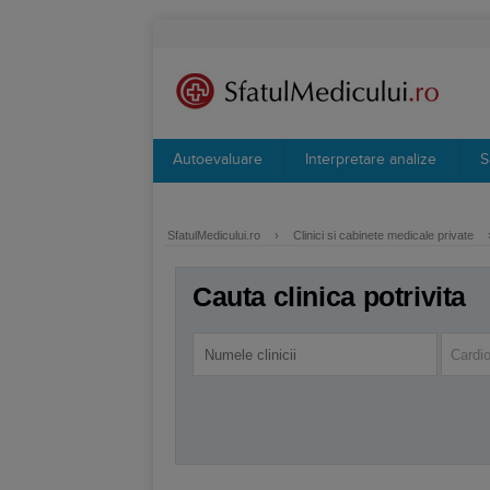
Autoevaluare
Interpretare analize
S
SfatulMedicului.ro
›
Clinici si cabinete medicale private
Cauta clinica potrivita
Cardio