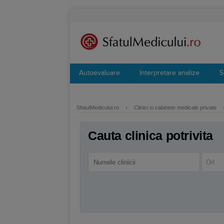
Autoevaluare
Interpretare analize
S
SfatulMedicului.ro
›
Clinici si cabinete medicale private
Cauta clinica potrivita
Orl