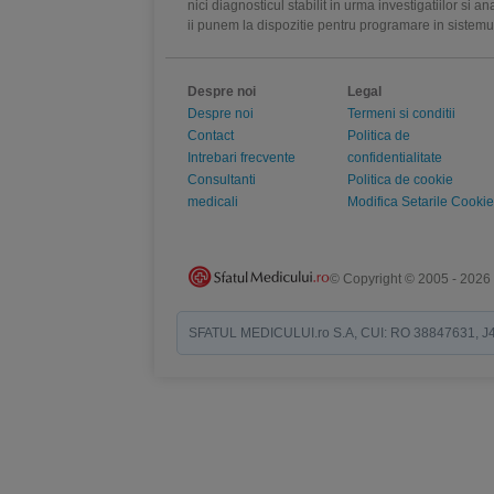
nici diagnosticul stabilit in urma investigatiilor si 
ii punem la dispozitie pentru programare in sistem
Despre noi
Legal
Despre noi
Termeni si conditii
Contact
Politica de
Intrebari frecvente
confidentialitate
Consultanti
Politica de cookie
medicali
Modifica Setarile Cookie
© Copyright © 2005 - 2026
SFATUL MEDICULUI.ro S.A, CUI: RO 38847631, J40/19