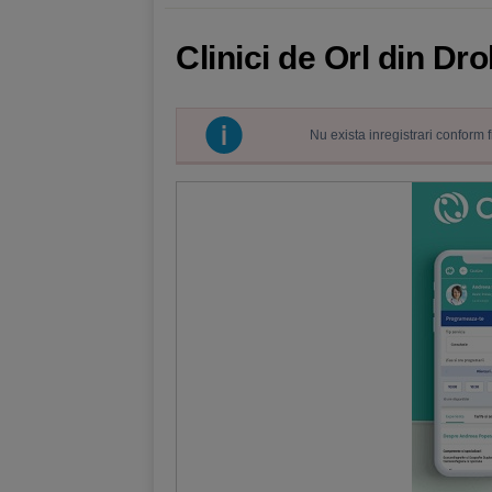
Clinici de Orl din D
Nu exista inregistrari conform 