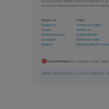
nici diagnosticul stabilit in urma investigatiilor si 
ii punem la dispozitie pentru programare in sistem
Despre noi
Legal
Despre noi
Termeni si conditii
Contact
Politica de
Intrebari frecvente
confidentialitate
Consultanti
Politica de cookie
medicali
Modifica Setarile Cookie
© Copyright © 2005 - 2026
SFATUL MEDICULUI.ro S.A, CUI: RO 38847631, J40/19