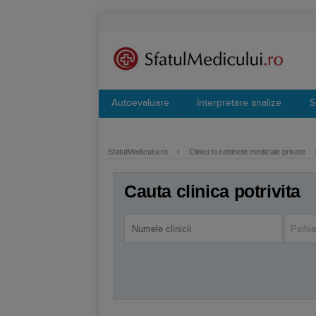
Autoevaluare
Interpretare analize
S
SfatulMedicului.ro
›
Clinici si cabinete medicale private
Cauta clinica potrivita
Psihia