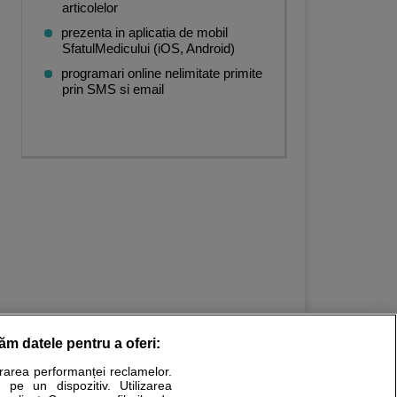
articolelor
prezenta in aplicatia de mobil
SfatulMedicului (iOS, Android)
programari online nelimitate primite
prin SMS si email
răm datele pentru a oferi:
urarea performanței reclamelor.
Stiri medicale
 pe un dispozitiv. Utilizarea