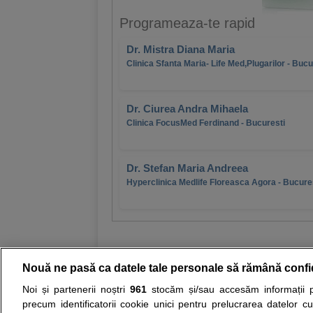
Programeaza-te rapid
Dr. Mistra Diana Maria
Clinica Sfanta Maria- Life Med,Plugarilor - Bucu
Dr. Ciurea Andra Mihaela
Clinica FocusMed Ferdinand - Bucuresti
Dr. Stefan Maria Andreea
Hyperclinica Medlife Floreasca Agora - Bucure
Nouă ne pasă ca datele tale personale să rămână confi
Noi și partenerii noștri
961
stocăm și/sau accesăm informații pe
Resurse:
Autoevaluare simptome
Interpre
precum identificatorii cookie unici pentru prelucrarea datelor c