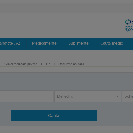
prog
7500
anatate A-Z
Medicamente
Suplimente
Cauta medic
›
Clinici medicale private
›
Orl
›
Rezultate cautare
Mehedinti
Sche