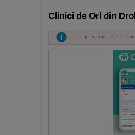
Clinici de Orl din D
Nu exista inregistrari conform 