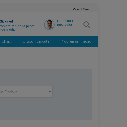
Contul Meu
Cere sfatul
medicului
ramare rapida la peste
 de medici
Clinici
Grupuri discutii
Programari medic
la Cladovei