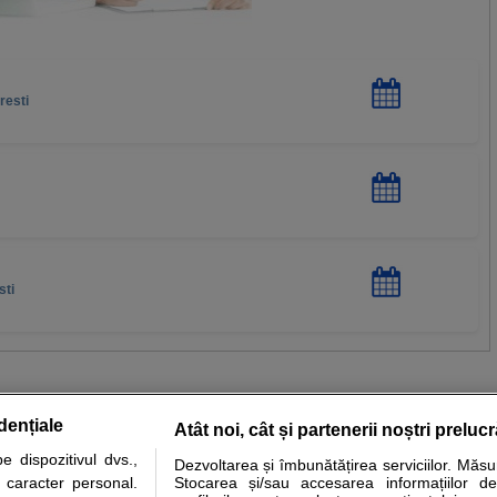
resti
sti
dențiale
Atât noi, cât și partenerii noștri preluc
 dispozitivul dvs.,
Dezvoltarea și îmbunătățirea serviciilor. Măs
tare analize
Specialitati medicale
Boli si afectiuni
Calculatoare
u caracter personal.
Stocarea și/sau accesarea informațiilor de