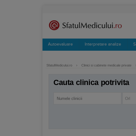
Autoevaluare
Interpretare analize
S
SfatulMedicului.ro
›
Clinici si cabinete medicale private
Cauta clinica potrivita
Orl