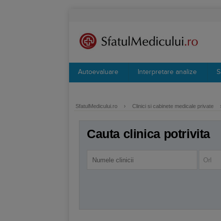
Autoevaluare
Interpretare analize
S
SfatulMedicului.ro
›
Clinici si cabinete medicale private
Cauta clinica potrivita
Orl