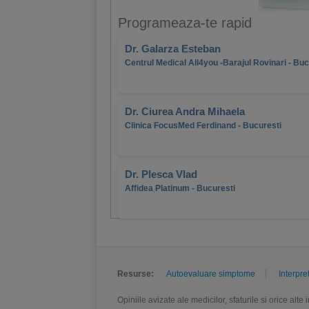
Programeaza-te rapid
Dr. Galarza Esteban
Centrul Medical All4you -Barajul Rovinari - Buc
Dr. Ciurea Andra Mihaela
Clinica FocusMed Ferdinand - Bucuresti
Dr. Plesca Vlad
Affidea Platinum - Bucuresti
Resurse:
Autoevaluare simptome
Interpre
Opiniile avizate ale medicilor, sfaturile si orice alt