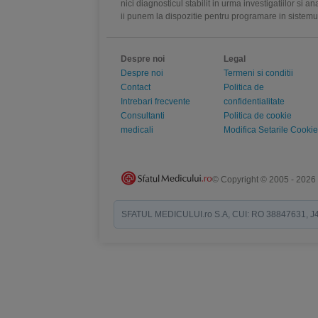
nici diagnosticul stabilit in urma investigatiilor si 
ii punem la dispozitie pentru programare in sistem
Despre noi
Legal
Despre noi
Termeni si conditii
Contact
Politica de
Intrebari frecvente
confidentialitate
Consultanti
Politica de cookie
medicali
Modifica Setarile Cookie
© Copyright © 2005 - 2026
SFATUL MEDICULUI.ro S.A, CUI: RO 38847631, J40/19