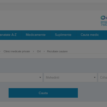
prog
7500
anatate A-Z
Medicamente
Suplimente
Cauta medic
›
Clinici medicale private
›
Orl
›
Rezultate cautare
Mehedinti
Crih