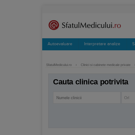
Autoevaluare
Interpretare analize
S
SfatulMedicului.ro
›
Clinici si cabinete medicale private
Cauta clinica potrivita
Orl