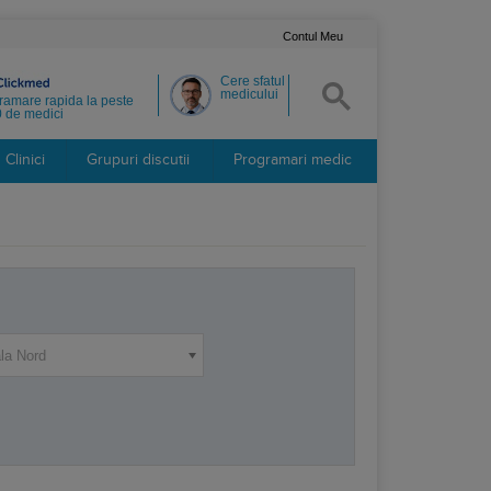
Contul Meu
Cere sfatul
medicului
ramare rapida la peste
 de medici
Clinici
Grupuri discutii
Programari medic
ala Nord