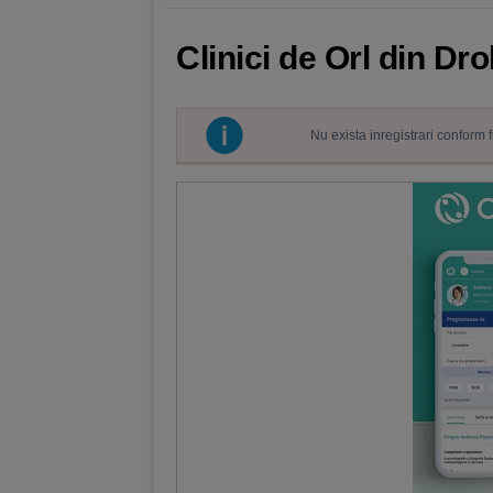
Clinici de Orl din Dr
Nu exista inregistrari conform 