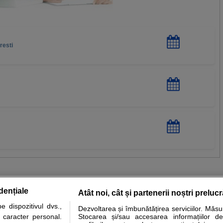
resti
dențiale
Atât noi, cât și partenerii noștri preluc
 dispozitivul dvs.,
Dezvoltarea și îmbunătățirea serviciilor. Măs
tare analize
Specialitati medicale
Boli si afectiuni
Calculatoare
u caracter personal.
Stocarea și/sau accesarea informațiilor de