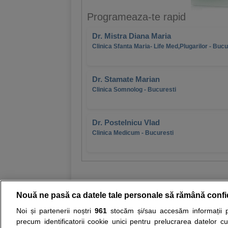
Programeaza-te rapid
Dr. Mistra Diana Maria
Clinica Sfanta Maria- Life Med,Plugarilor - Bucu
Dr. Stamate Marian
Clinica Somnolog - Bucuresti
Dr. Postelnicu Vlad
Clinica Medicum - Bucuresti
Nouă ne pasă ca datele tale personale să rămână confi
Noi și partenerii noștri
961
stocăm și/sau accesăm informații pe
Resurse:
Autoevaluare simptome
Interpre
precum identificatorii cookie unici pentru prelucrarea datelor c