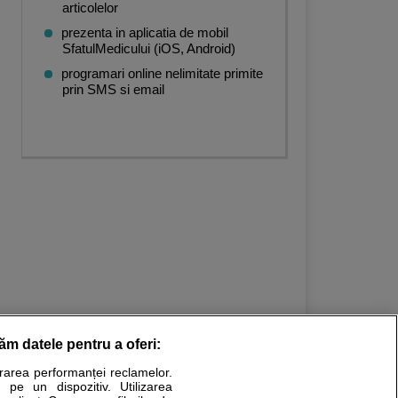
articolelor
prezenta in aplicatia de mobil
SfatulMedicului (iOS, Android)
programari online nelimitate primite
prin SMS si email
răm datele pentru a oferi:
urarea performanței reclamelor.
Stiri medicale
 pe un dispozitiv. Utilizarea