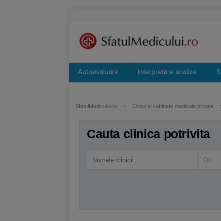
Autoevaluare
Interpretare analize
S
SfatulMedicului.ro
›
Clinici si cabinete medicale private
Cauta clinica potrivita
Orl