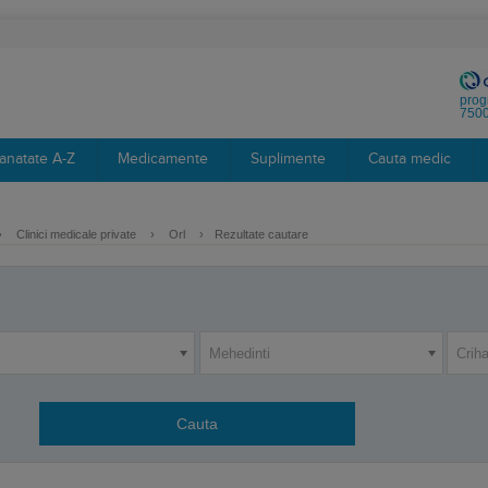
prog
7500
anatate A-Z
Medicamente
Suplimente
Cauta medic
›
Clinici medicale private
›
Orl
›
Rezultate cautare
Mehedinti
Crih