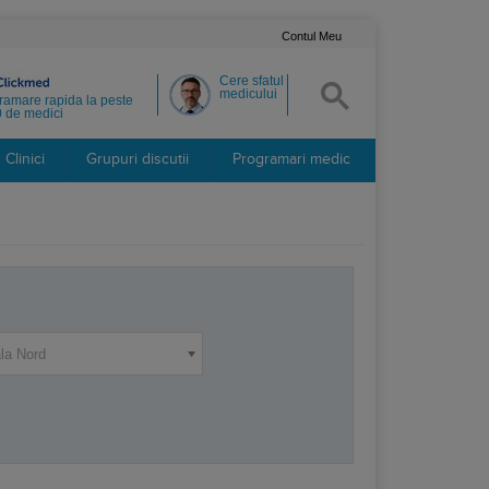
Contul Meu
Cere sfatul
medicului
ramare rapida la peste
 de medici
Clinici
Grupuri discutii
Programari medic
ala Nord