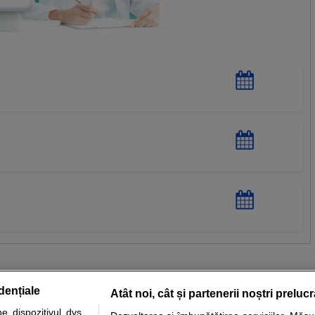
dențiale
Atât noi, cât și partenerii noștri preluc
 dispozitivul dvs.,