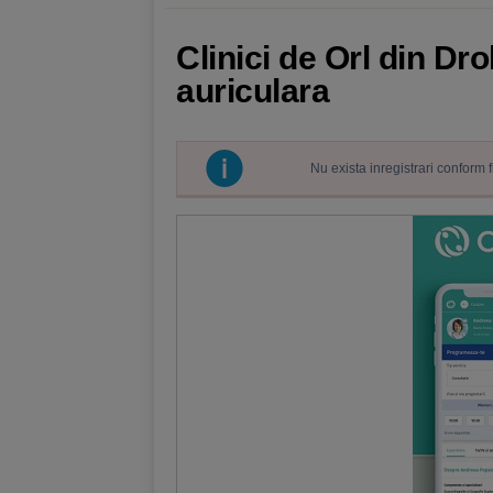
Clinici de Orl din Dr
auriculara
Nu exista inregistrari conform 