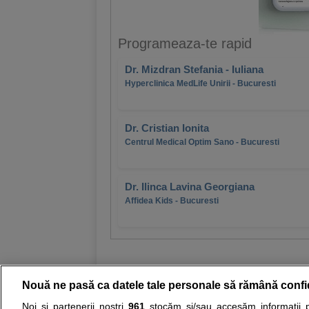
Programeaza-te rapid
Dr. Mizdran Stefania - Iuliana
Hyperclinica MedLife Unirii - Bucuresti
Dr. Cristian Ionita
Centrul Medical Optim Sano - Bucuresti
Dr. Ilinca Lavina Georgiana
Affidea Kids - Bucuresti
Nouă ne pasă ca datele tale personale să rămână confi
Noi și partenerii noștri
961
stocăm și/sau accesăm informații pe