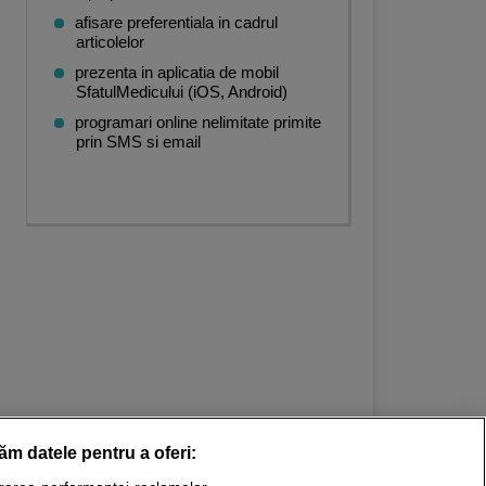
afisare preferentiala in cadrul
articolelor
prezenta in aplicatia de mobil
SfatulMedicului (iOS, Android)
programari online nelimitate primite
prin SMS si email
răm datele pentru a oferi: