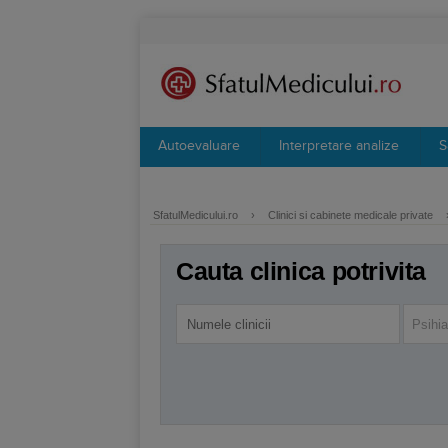
Autoevaluare
Interpretare analize
S
SfatulMedicului.ro
›
Clinici si cabinete medicale private
Cauta clinica potrivita
Psihia