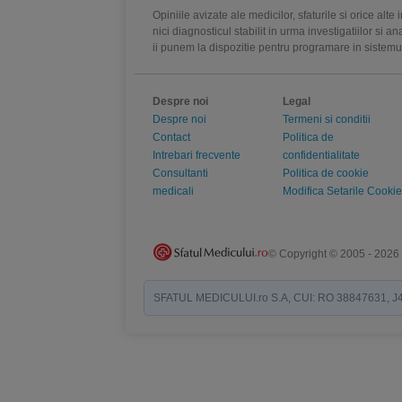
Opiniile avizate ale medicilor, sfaturile si orice alt
nici diagnosticul stabilit in urma investigatiilor si 
ii punem la dispozitie pentru programare in sistem
Despre noi
Legal
Despre noi
Termeni si conditii
Contact
Politica de
Intrebari frecvente
confidentialitate
Consultanti
Politica de cookie
medicali
Modifica Setarile Cookie
© Copyright © 2005 - 2026
SFATUL MEDICULUI.ro S.A, CUI: RO 38847631, J40/19