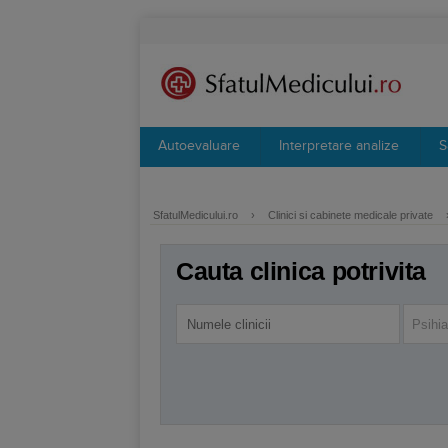
Autoevaluare
Interpretare analize
S
SfatulMedicului.ro
›
Clinici si cabinete medicale private
Cauta clinica potrivita
Psihia