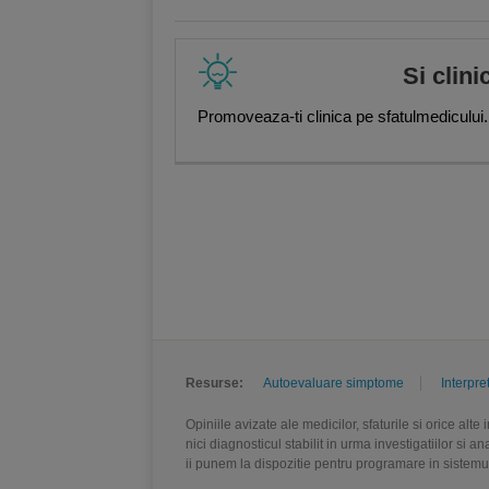
Si clini
Promoveaza-ti clinica pe sfatulmedicului.
Resurse:
Autoevaluare simptome
Interpre
Opiniile avizate ale medicilor, sfaturile si orice alt
nici diagnosticul stabilit in urma investigatiilor si 
ii punem la dispozitie pentru programare in sistem