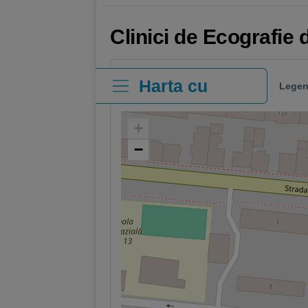
Clinici de Ecografie
Harta cu
Legen
clinici
+
−