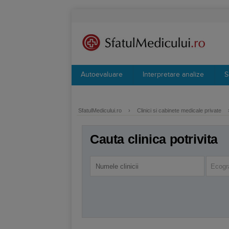
Autoevaluare
Interpretare analize
S
SfatulMedicului.ro
›
Clinici si cabinete medicale private
Cauta clinica potrivita
Ecogr