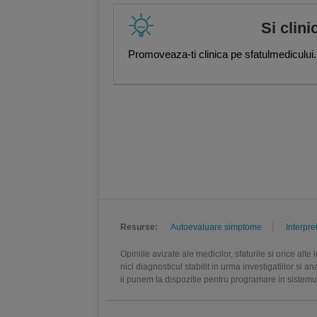
Si clini
Promoveaza-ti clinica pe sfatulmedicului.
Resurse:
Autoevaluare simptome
Interpre
Opiniile avizate ale medicilor, sfaturile si orice alt
nici diagnosticul stabilit in urma investigatiilor si 
ii punem la dispozitie pentru programare in sistem