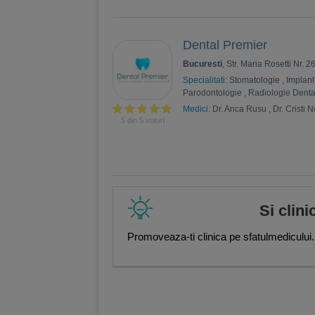
Dental Premier
Bucuresti
, Str. Maria Rosetti Nr. 2
Specialitati:
Stomatologie
,
Implant
Parodontologie
,
Radiologie Dent
Medici:
Dr. Anca Rusu
,
Dr. Cristi 
5 din 5 voturi
Si clini
Promoveaza-ti clinica pe sfatulmedicului.