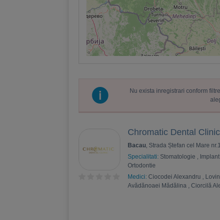
Nu exista inregistrari conform fil
ale
Chromatic Dental Clini
Bacau
, Strada Ștefan cel Mare nr
Specialitati:
Stomatologie
,
Implant
Ortodontie
Medici:
Ciocodei Alexandru
,
Lovi
Avădănoaei Mădălina
,
Ciorcilă A