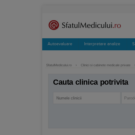
Autoevaluare
Interpretare analize
S
SfatulMedicului.ro
›
Clinici si cabinete medicale private
Cauta clinica potrivita
Parod