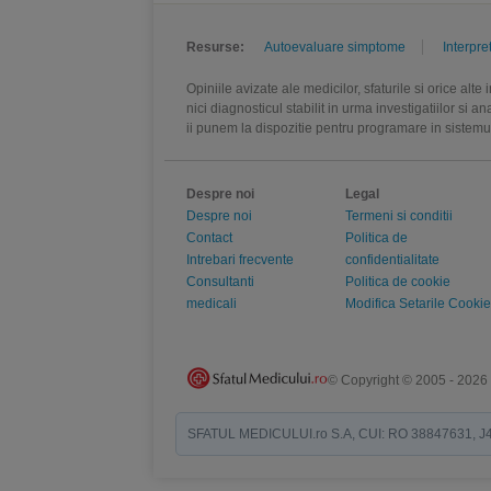
Resurse:
Autoevaluare simptome
Interpre
Opiniile avizate ale medicilor, sfaturile si orice alt
nici diagnosticul stabilit in urma investigatiilor si 
ii punem la dispozitie pentru programare in sistem
Despre noi
Legal
Despre noi
Termeni si conditii
Contact
Politica de
Intrebari frecvente
confidentialitate
Consultanti
Politica de cookie
medicali
Modifica Setarile Cookie
© Copyright © 2005 - 2026
SFATUL MEDICULUI.ro S.A, CUI: RO 38847631, J40/19