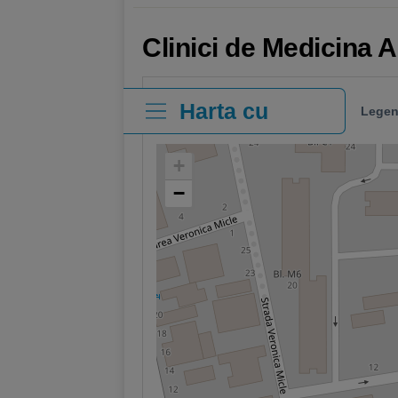
Clinici de Medicina A
Harta cu
Legen
clinici
+
−