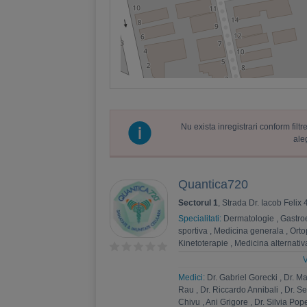
Nu exista inregistrari conform fil
ale
Quantica720
Sectorul 1
, Strada Dr. Iacob Felix
Specialitati:
Dermatologie
,
Gastro
sportiva
,
Medicina generala
,
Orto
Kinetoterapie
,
Medicina alternativ
Endocrinologie
,
Medicina interna
V
intensiva
,
Ortopedie si traumatolo
Medici:
Dr. Gabriel Gorecki
,
Dr. M
Ingrijiri paliative
,
Pediatrie
,
Apifito
Rau
,
Dr. Riccardo Annibali
,
Dr. S
Chivu
,
Ani Grigore
,
Dr. Silvia Pop