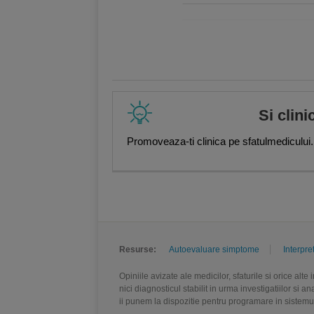
,
Mirela Ilie
,
Alina Maftei
,
Iuliana 
Gabriela Solomon
,
Daniela Nichit
Danila
,
Dr. Mihaela Dumitru
,
Dr. 
Ghergus
,
Andreea Serban
,
Alina
Peter Mölleney
Si clini
Promoveaza-ti clinica pe sfatulmedicului.
Resurse:
Autoevaluare simptome
Interpre
Opiniile avizate ale medicilor, sfaturile si orice alt
nici diagnosticul stabilit in urma investigatiilor si 
ii punem la dispozitie pentru programare in sistem