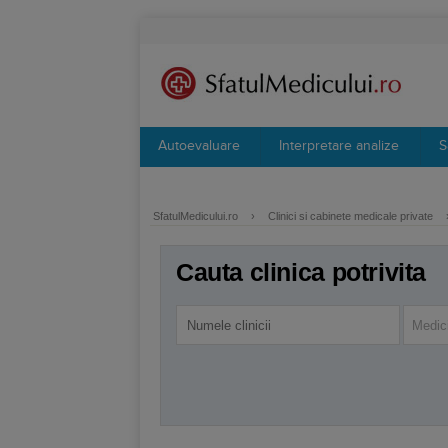
Autoevaluare
Interpretare analize
S
SfatulMedicului.ro
›
Clinici si cabinete medicale private
Cauta clinica potrivita
Medici