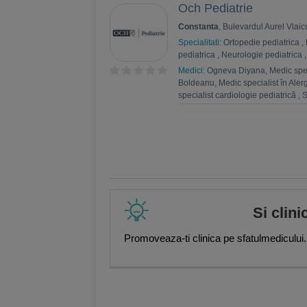
Och Pediatrie
Constanta
, Bulevardul Aurel Vlai
Specialitati:
Ortopedie pediatrica
,
pediatrica
,
Neurologie pediatrica
Medici:
Ogneva Diyana, Medic speci
Boldeanu, Medic specialist în Aler
specialist cardiologie pediatrică
,
S
Mălina Elena Anghel, Medic primar 
Cristina Farcaș, Medic specialist 
specialist nefrologie pediatrică
,
Da
Staicu-Anghel, Medic primar ortop
pediatrică
,
Simeon Stefanov, Medic
pediatrie
,
Turcoianu Anca-Sorina, 
specialist pediatrie
,
Ionela Cristea
pediatru, supraspecializată în card
pediatrie
,
Alexandru Cosmin Pantaz
Si clini
specialist pediatrie
,
Georgiana Ghe
specialist pediatrie, IBCLC
,
Ioana-
Promoveaza-ti clinica pe sfatulmedicului.
Silviana Adam, Psiholog clinician 
Cima, Psiholog clinician, consilier