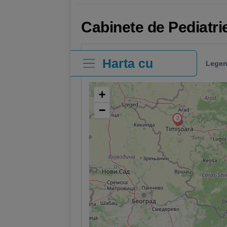
Cabinete de Pediatri
Harta cu
Legen
clinici
+
−
2