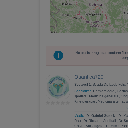
Nu exista inregistrari conform fil
ale
Quantica720
Sectorul 1
, Strada Dr. Iacob Felix
Specialitati:
Dermatologie
,
Gastro
sportiva
,
Medicina generala
,
Orto
Kinetoterapie
,
Medicina alternativ
Endocrinologie
,
Medicina interna
V
intensiva
,
Ortopedie si traumatolo
Medici:
Dr. Gabriel Gorecki
,
Dr. M
Ingrijiri paliative
,
Pediatrie
,
Apifito
Rau
,
Dr. Riccardo Annibali
,
Dr. S
Chivu
,
Ani Grigore
,
Dr. Silvia Pop