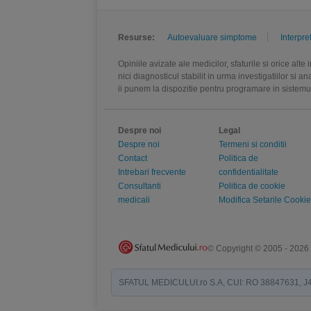
Resurse:
Autoevaluare simptome
Interpre
Opiniile avizate ale medicilor, sfaturile si orice alt
nici diagnosticul stabilit in urma investigatiilor si 
ii punem la dispozitie pentru programare in sistem
Despre noi
Legal
Despre noi
Termeni si conditii
Contact
Politica de
Intrebari frecvente
confidentialitate
Consultanti
Politica de cookie
medicali
Modifica Setarile Cookie
© Copyright © 2005 - 2026
SFATUL MEDICULUI.ro S.A, CUI: RO 38847631, J40/19