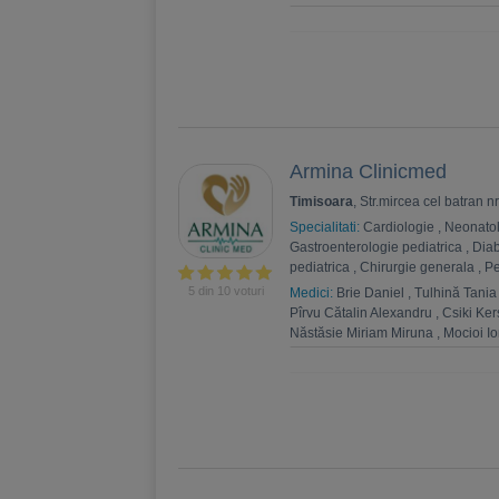
,
Mirela Ilie
,
Alina Maftei
,
Iuliana 
Gabriela Solomon
,
Daniela Nichit
Danila
,
Dr. Mihaela Dumitru
,
Dr. 
Ghergus
,
Andreea Serban
,
Alina
Peter Mölleney
Armina Clinicmed
Timisoara
, Str.mircea cel batran n
Specialitati:
Cardiologie
,
Neonato
Gastroenterologie pediatrica
,
Diab
pediatrica
,
Chirurgie generala
,
Pe
5 din 10 voturi
Medici:
Brie Daniel
,
Tulhină Tania
Pîrvu Cătalin Alexandru
,
Csiki Ker
Năstăsie Miriam Miruna
,
Mocioi Io
Tudorescu Marcu Emilia
,
Rășinar
Angelescu Coptil Claudiu Elian
,
T
Amelia Briana
,
Foghis Cornel
,
Pa
Alexei