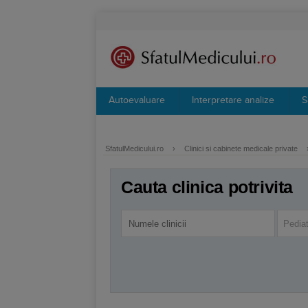
Autoevaluare
Interpretare analize
S
SfatulMedicului.ro
›
Clinici si cabinete medicale private
Cauta clinica potrivita
Pediat