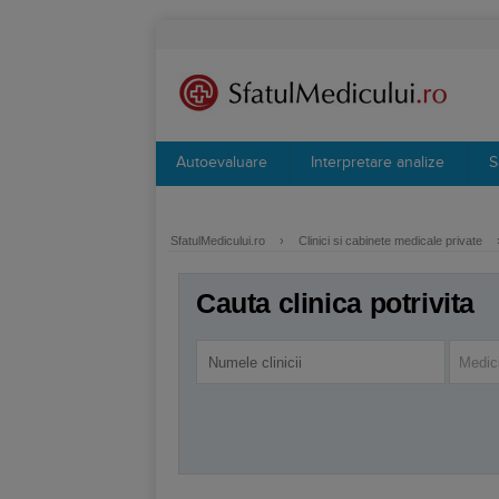
Autoevaluare
Interpretare analize
S
SfatulMedicului.ro
›
Clinici si cabinete medicale private
Cauta clinica potrivita
Medic