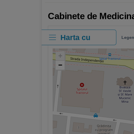
Cabinete de Medicin
Harta cu
Legen
clinici
+
−