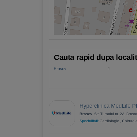
Cauta rapid dupa locali
Brasov
1
Hyperclinica MedLife P
Brasov
, Str. Turnului nr. 2A, Brașo
Specialitati:
Cardiologie
,
Chirurgi