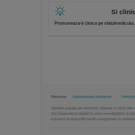
Si clini
Promoveaza-ti clinica pe sfatulmedicului.
Resurse:
Autoevaluare simptome
Interpre
Opiniile avizate ale medicilor, sfaturile si orice alt
nici diagnosticul stabilit in urma investigatiilor si 
ii punem la dispozitie pentru programare in sistem