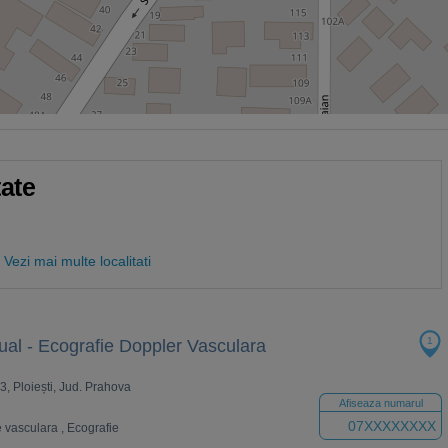
tate
Vezi mai multe localitati
1
ual - Ecografie Doppler Vasculara
 13, Ploiești, Jud. Prahova
Afiseaza numarul
07XXXXXXXX
e vasculara
,
Ecografie