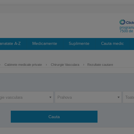
programa
7500 de 
anatate A-Z
Medicamente
Suplimente
Cauta medic
›
Cabinete medicale private
›
Chirurgie Vasculara
›
Rezultate cautare
gie vasculara
Prahova
Toat