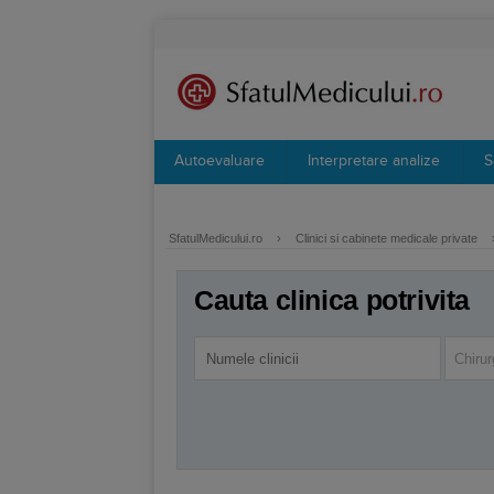
Autoevaluare
Interpretare analize
S
SfatulMedicului.ro
›
Clinici si cabinete medicale private
Cauta clinica potrivita
Chirur