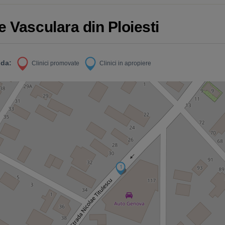
e Vasculara din Ploiesti
da:
Clinici promovate
Clinici in apropiere
1