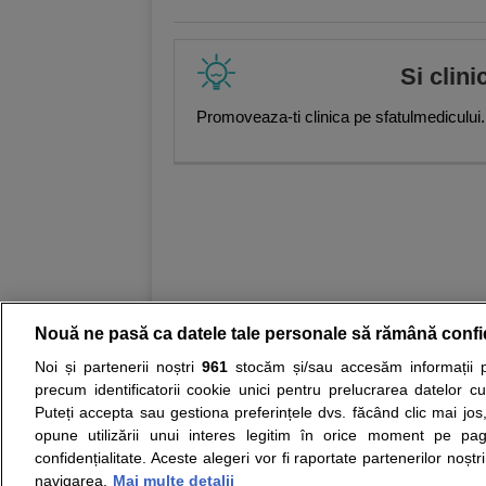
Si clini
Promoveaza-ti clinica pe sfatulmedicului.
Nouă ne pasă ca datele tale personale să rămână confi
Noi și partenerii noștri
961
stocăm și/sau accesăm informații pe
Resurse:
Autoevaluare simptome
Interpre
precum identificatorii cookie unici pentru prelucrarea datelor c
Puteți accepta sau gestiona preferințele dvs. făcând clic mai jos,
Opiniile avizate ale medicilor, sfaturile si orice alt
opune utilizării unui interes legitim în orice moment pe pag
nici diagnosticul stabilit in urma investigatiilor si 
confidențialitate. Aceste alegeri vor fi raportate partenerilor noștr
ii punem la dispozitie pentru programare in sistem
navigarea.
Mai multe detalii