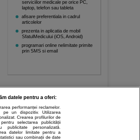
serviciilor medicale pe orice PC,
laptop, telefon sau tableta
afisare preferentiala in cadrul
articolelor
prezenta in aplicatia de mobil
SfatulMedicului (iOS, Android)
programari online nelimitate primite
prin SMS si email
răm datele pentru a oferi:
urarea performanței reclamelor.
Stiri medicale
 pe un dispozitiv. Utilizarea
onalizat. Crearea profilurilor de
ucational. Ele nu pot substitui consultul medical direct si
 pentru selectarea publicității
u publicitate personalizată.
a consultati fie medicul Dvs., fie unul dintre medicii pe care
area datelor limitate pentru a
statistici sau combinații de date