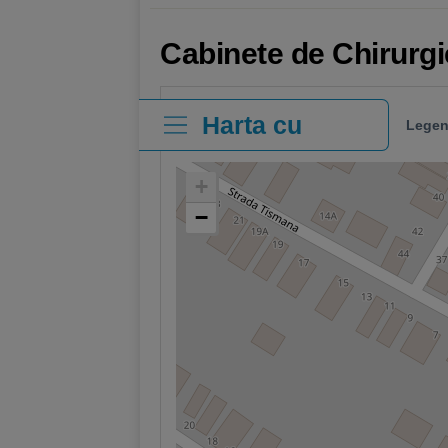
Cabinete de Chirurgi
Harta cu
Legen
clinici
+
−