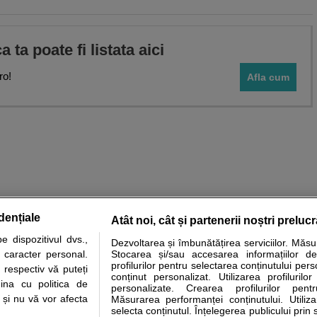
ca ta poate fi listata aici
ro!
Afla cum
dențiale
Atât noi, cât și partenerii noștri preluc
 dispozitivul dvs.,
Dezvoltarea și îmbunătățirea serviciilor. Măs
tare analize
Specialitati medicale
Boli si afectiuni
Calculatoare
u caracter personal.
Stocarea și/sau accesarea informațiilor de
profilurilor pentru selectarea conținutului pers
 respectiv vă puteți
e informatii despre sanatate disponibile pe sfatulmedicului.ro au scop informativ si ed
conținut personalizat. Utilizarea profilurilor
ina cu politica de
personalizate. Crearea profilurilor pentr
analizelor medicale. Va sfatuim, ca pe langa informatia primita pe sfatulmedicului.ro s
i și nu vă vor afecta
Măsurarea performanței conținutului. Utiliz
ul de programari la medic Clickmed.
selecta conținutul. Înțelegerea publicului prin 