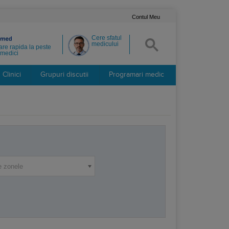
Contul Meu
Cere sfatul
medicului
re rapida la peste
medici
Clinici
Grupuri discutii
Programari medic
e zonele