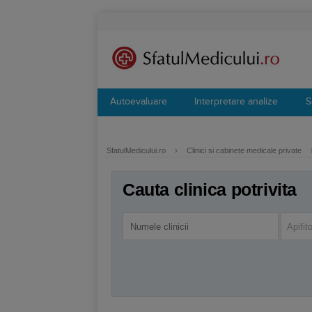
Autoevaluare
Interpretare analize
S
SfatulMedicului.ro
›
Clinici si cabinete medicale private
Cauta clinica potrivita
Apifit