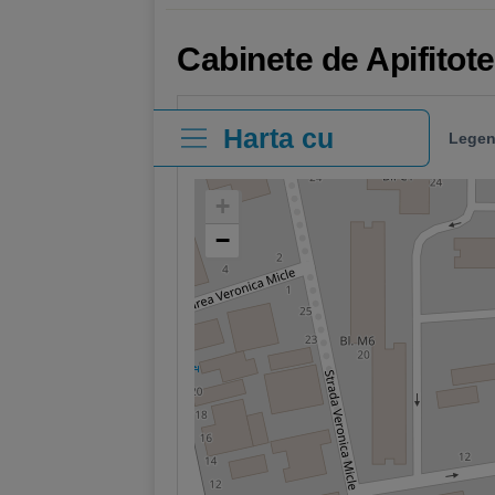
Cabinete de Apifitot
Harta cu
Legen
clinici
+
−