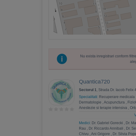
Nu exista inregistrari conform fil
ale
Quantica720
Sectorul 1
, Strada Dr. Iacob Felix
Specialitati:
Recuperare medicala
Dermatologie
,
Acupunctura
,
Fizio
Anestezie si terapie intensiva
,
Ort
Oncologie
,
Gastroenterologie
,
Fl
V
,
Kinetoterapie
,
Ingrijiri paliative
,
N
Medici:
Dr. Gabriel Gorecki
,
Dr. M
Genetica
,
Apifitoterapie
,
Medicina
Rau
,
Dr. Riccardo Annibali
,
Dr. S
Chivu
,
Ani Grigore
,
Dr. Silvia Pop