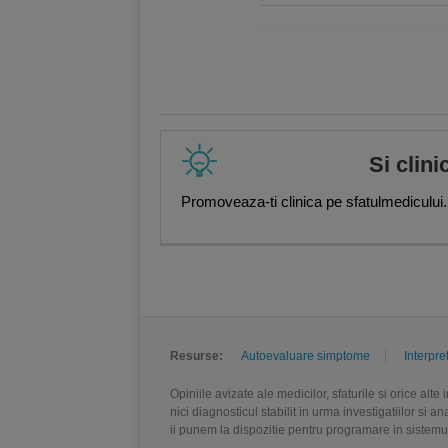
,
Mirela Ilie
,
Alina Maftei
,
Iuliana 
Gabriela Solomon
,
Daniela Nichit
Danila
,
Dr. Mihaela Dumitru
,
Dr. 
Ghergus
,
Andreea Serban
,
Alina
Peter Mölleney
Si clini
Promoveaza-ti clinica pe sfatulmedicului.
Resurse:
Autoevaluare simptome
Interpre
Opiniile avizate ale medicilor, sfaturile si orice alt
nici diagnosticul stabilit in urma investigatiilor si 
ii punem la dispozitie pentru programare in sistem