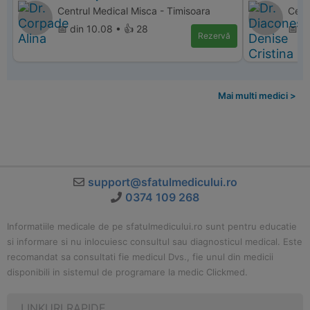
Centrul Medical Misca - Timisoara
Cent
📅 din 10.08 • 👍 28
📅 d
Rezervă
Mai multi medici >
support@sfatulmedicului.ro
0374 109 268
Informatiile medicale de pe sfatulmedicului.ro sunt pentru educatie
si informare si nu inlocuiesc consultul sau diagnosticul medical. Este
recomandat sa consultati fie medicul Dvs., fie unul din medicii
disponibili in sistemul de programare la medic Clickmed.
LINKURI RAPIDE