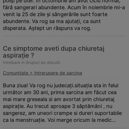
polip pe uter. În octombrie am avut ciclu normal,
fără sangerari abundente. Acum în noiembrie mi-a
venit la 25 de zile și sângerările sunt foarte
abundente. Va rog sa ma ajutați, ca sunt
disperata. Aștept un răspuns va rog.
Ce simptome aveti dupa chiuretaj
aspirație ?
Intrebare in Grupuri de discutii
Comunitate > Intrerupere de sarcina
Buna ziua! Va rog nu judecați.situația sta in felul
următor am 30 ani, prima sarcina am făcut cea
mai mare greseala si am avortat prin chiuretaj
aspirație. Au trecut aproape 3 săptămâni , nu
sangerez, am uneori crampe si dureri suportabile
ca la menstruație. Voi merge oricum la medic...