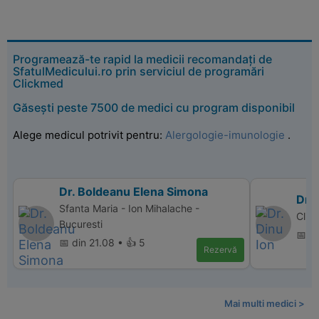
Programează-te rapid la medicii recomandați de
SfatulMedicului.ro prin serviciul de programări
Clickmed
Găsești peste 7500 de medici cu program disponibil
Alege medicul potrivit pentru:
Alergologie-imunologie
.
Dr. Boldeanu Elena Simona
Dr. 
Sfanta Maria - Ion Mihalache -
Clin
Bucuresti
📅 d
📅 din 21.08 • 👍 5
Rezervă
Mai multi medici >