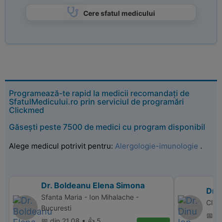
Cere sfatul medicului
Programează-te rapid la medicii recomandați de
SfatulMedicului.ro prin serviciul de programări
Clickmed
Găsești peste 7500 de medici cu program disponibil
Alege medicul potrivit pentru:
Alergologie-imunologie
.
Dr. Boldeanu Elena Simona
Dr. 
Sfanta Maria - Ion Mihalache -
Clin
Bucuresti
📅 d
📅 din 21.08 • 👍 5