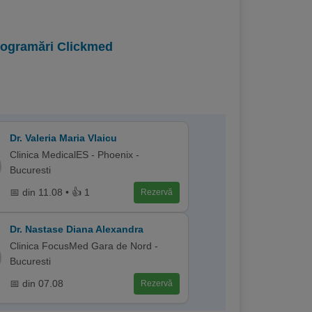
programări Clickmed
Dr. Valeria Maria Vlaicu
Clinica MedicalES - Phoenix -
Bucuresti
📅 din 11.08 • 👍 1
Rezervă
Dr. Nastase Diana Alexandra
Clinica FocusMed Gara de Nord -
Bucuresti
📅 din 07.08
Rezervă