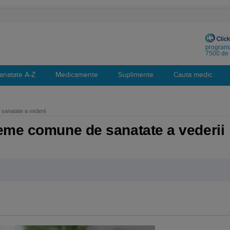
programa
7500 de 
anatate A-Z
Medicamente
Suplimente
Cauta medic
sanatate a vederii
eme comune de sanatate a vederii