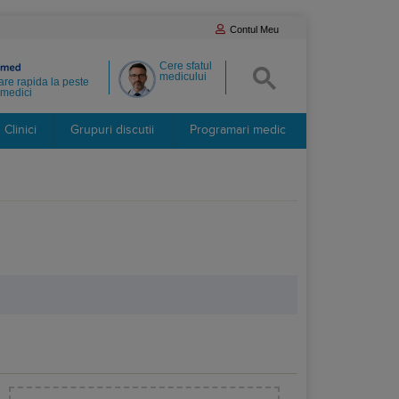
Contul Meu
Cere sfatul
medicului
re rapida la peste
medici
Clinici
Grupuri discutii
Programari medic