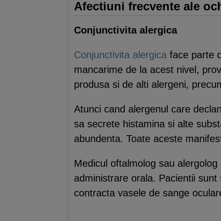
Afectiuni frecvente ale ochi
Conjunctivita alergica
Conjunctivita alergica
face parte di
mancarime de la acest nivel, provo
produsa si de alti alergeni, prec
Atunci cand alergenul care declans
sa secrete histamina si alte subs
abundenta. Toate aceste manifestari
Medicul oftalmolog sau alergolog 
administrare orala. Pacientii sunt 
contracta vasele de sange oculare