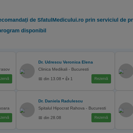
ecomandați de SfatulMedicului.ro prin serviciul de 
program disponibil
Dr. Udrescu Veronica Elena
rasov
Clinica Medikali - Bucuresti
📅 din 13.08 • 👍 1
zervă
Rezervă
Dr. Daniela Radulescu
isoara
Spitalul Hipocrat Rahova - Bucuresti
📅 din 28.08
zervă
Rezervă