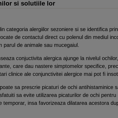
lor si solutiile lor
n categoria alergiilor sezoniere si se identifica prin
cate de contactul direct cu polenul din mediul inco
um parul de animale sau mucegaiul.
eaza conjuctivita alergica ajunge la nivelul ochilo
tante, care dau nastere simptomelor specifice, prec
 clinice ale conjunctivitei alergice mai pot fi insot
poate sa prescrie picaturi de ochi antihistaminice
sfatuiti sa evite utilizarea picaturilor de ochi pentr
 temporar, insa favorizeaza dilatarea acestora dup