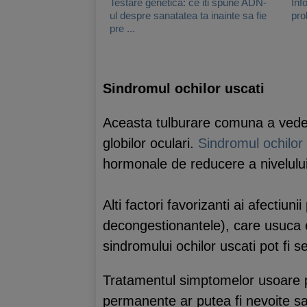
Testare genetica: ce iti spune ADN-
Inf
ul despre sanatatea ta inainte sa fie
pro
pre ...
Sindromul ochilor uscati
Aceasta tulburare comuna a vederi
globilor oculari.
Sindromul ochilor 
hormonale de reducere a nivelulu
Alti factori favorizanti ai afectiu
decongestionantele), care usuca e
sindromului ochilor uscati pot fi s
Tratamentul simptomelor usoare po
permanente ar putea fi nevoite sa