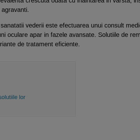
evalenta crescuta odata cu inaintarea in varsta, ins
 agravanti.
anatatii vederii este efectuarea unui consult medic
uni oculare apar in fazele avansate. Solutiile de r
ariante de tratament eficiente.
olutiile lor