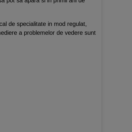
a pot sa apara si in primii ani de
al de specialitate in mod regulat,
emediere a problemelor de vedere sunt