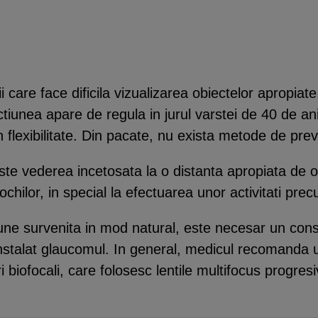
i care face dificila vizualizarea obiectelor apropiat
ctiunea apare de regula in jurul varstei de 40 de ani
din flexibilitate. Din pacate, nu exista metode de pre
este vederea incetosata la o distanta apropiata de o
ochilor, in special la efectuarea unor activitati pre
iune survenita in mod natural, este necesar un cons
 instalat glaucomul. In general, medicul recomanda ut
i biofocali, care folosesc lentile multifocus progresi