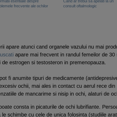
ormatii esentiale despre
Cand ar trebui sa apelati la un
blemele frecvente ale ochilor
consult oftalmologic
i apare atunci cand organele vazului nu mai produc 
uscati
apare mai frecvent in randul femeilor de 30 
i de estrogen si testosteron in premenopauza.
nii pot fi anumite tipuri de medicamente (antidepresive
xcesiv ochii, mai ales in contact cu aerul rece din
enzatiile de mancarime si nisip in ochi, alaturi de och
ate consta in picaturile de ochi lubrifiante. Persoa
 le schimbe cu cele de unica folosinta (studiile ara