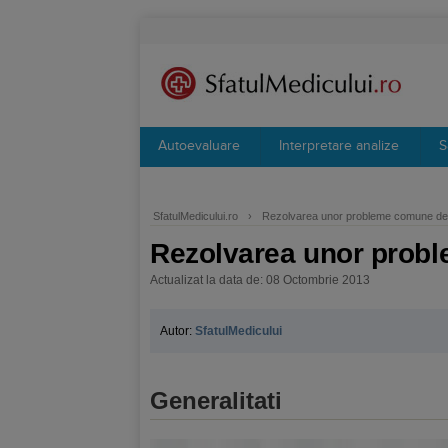
Autoevaluare
Interpretare analize
S
SfatulMedicului.ro
›
Rezolvarea unor probleme comune de 
Rezolvarea unor probl
Actualizat la data de: 08 Octombrie 2013
Autor:
SfatulMedicului
Generalitati