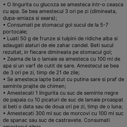
• O lingurita cu glucoza se amesteca intr-o ceasca
cu apa. Se bea amestecul 3 ori pe zi (dimineata,
dupa-amiaza si seara);
• Consumati pe stomacul gol sucul de la 5-7
portocale;
• Luati 50 g de frunze si tulpini de ridiche alba si
adaugati alaturi de ele zahar candel. Beti sucul
rezultat, in fiecare dimineata pe stomacul gol;
• Zeama de la o lamaie se amesteca cu 100 ml de
apa si un varf de cutit de sare. Amestecul se bea
de 3 ori pe zi, timp de 21 de zile;
• Se amesteca lapte batut cu putina sare si praf de
seminte prajite de chimen;
• Amestecati 1 lingurita cu suc de seminte negre
de papaia cu 10 picaturi de suc de lamaie proaspat
si beti o data sau de doua ori pe zi, timp de o luna;
• Amestecati 300 ml suc de morcovi cu 100 ml suc
de spanac sau suc de castravete. Consumati
amestecul zilnic.