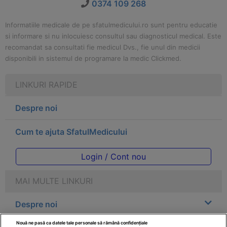
0374 109 268
Informatiile medicale de pe sfatulmedicului.ro sunt pentru educatie
si informare si nu inlocuiesc consultul sau diagnosticul medical. Este
recomandat sa consultati fie medicul Dvs., fie unul din medicii
disponibili in sistemul de programare la medic Clickmed.
LINKURI RAPIDE
Despre noi
Cum te ajuta SfatulMedicului
Login / Cont nou
MAI MULTE LINKURI
Despre noi
Nouă ne pasă ca datele tale personale să rămână confidențiale