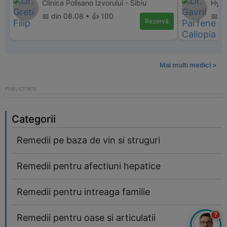
Clinica Polisano Izvorului - Sibiu
Hype
📅 din 08.08 • 👍 100
📅 d
Rezervă
Mai multi medici >
Categorii
Remedii pe baza de vin si struguri
Remedii pentru afectiuni hepatice
Remedii pentru intreaga familie
?
Remedii pentru oase si articulatii