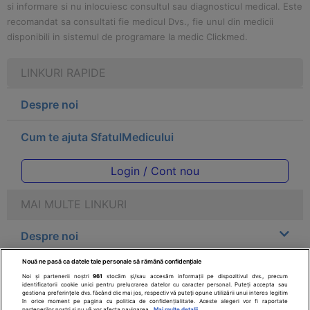
si informare si nu inlocuiesc consultul sau diagnosticul medical. Este
recomandat sa consultati fie medicul Dvs., fie unul din medicii
disponibili in sistemul de programare la medic Clickmed.
LINKURI RAPIDE
Despre noi
Cum te ajuta SfatulMedicului
Login / Cont nou
MAI MULTE LINKURI
Despre noi
Nouă ne pasă ca datele tale personale să rămână confidențiale
Legal
Noi și partenerii noștri
961
stocăm și/sau accesăm informații pe dispozitivul dvs., precum
identificatorii cookie unici pentru prelucrarea datelor cu caracter personal. Puteți accepta sau
gestiona preferințele dvs. făcând clic mai jos, respectiv vă puteți opune utilizării unui interes legitim
Drepturile consumatorului
în orice moment pe pagina cu politica de confidențialitate. Aceste alegeri vor fi raportate
partenerilor noștri și nu vă vor afecta navigarea.
Mai multe detalii