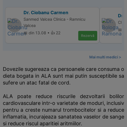
Dr. Ciobanu Carmen
Dr.
Sanmed Valcea Clinica - Ramnicu
Clin
Valcea
📅 d
📅 din 13.08 • 👍 22
Rezervă
Mai multi medici >
Dovezile sugereaza ca persoanele care consuma o
dieta bogata in ALA sunt mai putin susceptibile sa
sufere un atac fatal de cord.
ALA poate reduce riscurile dezvoltarii bolilor
cardiovasculare intr-o varietate de moduri, inclusiv
pentru a creste numarul trombocitelor si a reduce
inflamatia, incurajeaza sanatatea vaselor de sange
si reduce riscul aparitiei aritmiilor.