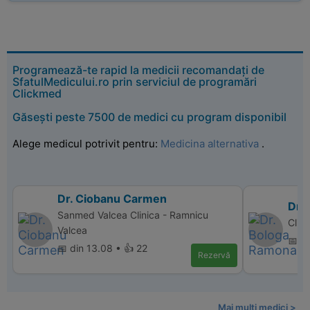
Programează-te rapid la medicii recomandați de
SfatulMedicului.ro prin serviciul de programări
Clickmed
Găsești peste 7500 de medici cu program disponibil
Alege medicul potrivit pentru:
Medicina alternativa
.
Dr. Ciobanu Carmen
Dr.
Sanmed Valcea Clinica - Ramnicu
Clin
Valcea
📅 d
📅 din 13.08 • 👍 22
Rezervă
Mai multi medici >