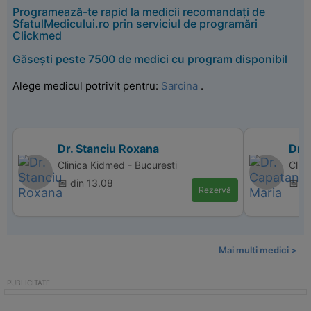
Programează-te rapid la medicii recomandați de
SfatulMedicului.ro prin serviciul de programări
Clickmed
Găsești peste 7500 de medici cu program disponibil
Alege medicul potrivit pentru:
Sarcina
.
Dr. Stanciu Roxana
Dr.
Clinica Kidmed - Bucuresti
Clini
📅 din 13.08
📅 d
Rezervă
Mai multi medici >