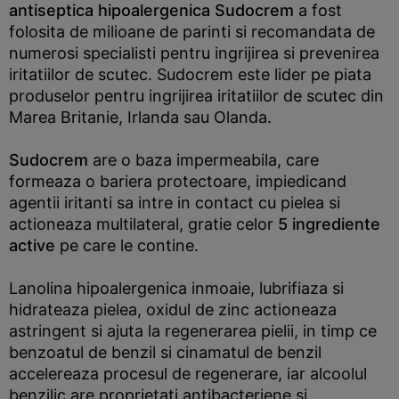
antiseptica hipoalergenica Sudocrem
a fost
folosita de milioane de parinti si recomandata de
numerosi specialisti pentru ingrijirea si prevenirea
iritatiilor de scutec. Sudocrem este lider pe piata
produselor pentru ingrijirea iritatiilor de scutec din
Marea Britanie, Irlanda sau Olanda.
Sudocrem
are o baza impermeabila, care
formeaza o bariera protectoare, impiedicand
agentii iritanti sa intre in contact cu pielea si
actioneaza multilateral, gratie celor
5 ingrediente
active
pe care le contine.
Lanolina hipoalergenica inmoaie, lubrifiaza si
hidrateaza pielea, oxidul de zinc actioneaza
astringent si ajuta la regenerarea pielii, in timp ce
benzoatul de benzil si cinamatul de benzil
accelereaza procesul de regenerare, iar alcoolul
benzilic are proprietati antibacteriene si