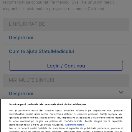
recomandat sa consultati fie medicul Dvs., fie unul din medicii
disponibili in sistemul de programare la medic Clickmed.
LINKURI RAPIDE
Despre noi
Cum te ajuta SfatulMedicului
Login / Cont nou
MAI MULTE LINKURI
Despre noi
Nouă ne pasă ca datele tale personale să rămână confidențiale
Legal
Noi și partenerii noștri
961
stocăm și/sau accesăm informații pe dispozitivul dvs., precum
identificatorii cookie unici pentru prelucrarea datelor cu caracter personal. Puteți accepta sau
gestiona preferințele dvs. făcând clic mai jos, respectiv vă puteți opune utilizării unui interes legitim
Drepturile consumatorului
în orice moment pe pagina cu politica de confidențialitate. Aceste alegeri vor fi raportate
partenerilor noștri și nu vă vor afecta navigarea.
Mai multe detalii
Noi si partenerii nostri (retelele de socializare si agentiile de publicitate partenere, precum si
furnizorii nostri de servicii de date analitice) prelucram date pentru a permite website-ului sa