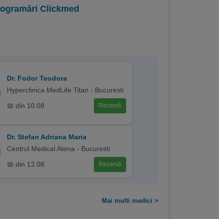
programări Clickmed
Dr. Fodor Teodora
Hyperclinica MedLife Titan - Bucuresti
📅 din 10.08
Rezervă
Dr. Stefan Adriana Maria
Centrul Medical Atena - Bucuresti
📅 din 12.08
Rezervă
Mai multi medici >