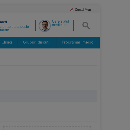
Contul Meu
Cere sfatul
medicului
re rapida la peste
medici
Clinici
Grupuri discutii
Programari medic