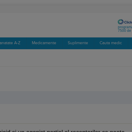
programa
7500 de 
anatate A-Z
Medicamente
Suplimente
Cauta medic