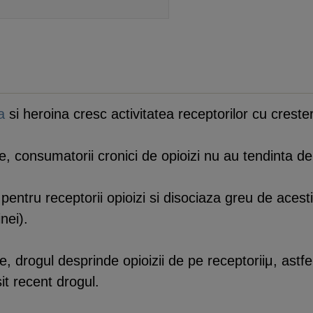
a
si heroina cresc activitatea receptorilor cu creste
le, consumatorii cronici de opioizi nu au tendinta de
pentru receptorii opioizi si disociaza greu de aces
nei).
te, drogul desprinde opioizii de pe receptoriiμ, as
sit recent drogul.