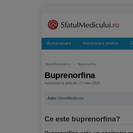
Autoevaluare
Interpretare analize
S
SfatulMedicului.ro
›
Buprenorfina
Buprenorfina
Actualizat la data de: 22 Iulie 2025
Autor:
SfatulMedicului
Ce este buprenorfina?