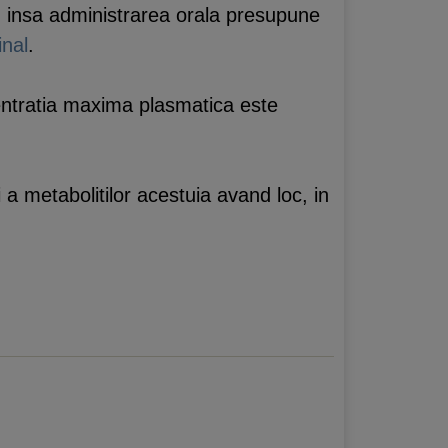
l, insa administrarea orala presupune
inal
.
centratia maxima plasmatica este
a metabolitilor acestuia avand loc, in