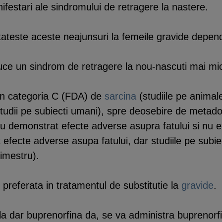
nifestari ale sindromului de retragere la nastere.
este aceste neajunsuri la femeile gravide depend
ce un sindrom de retragere la nou-nascuti mai mic
 in categoria C (FDA) de
sarcina
(studiile pe anima
studii pe subiecti umani), spre deosebire de metado
u demonstrat efecte adverse asupra fatului si nu ex
efecte adverse asupa fatului, dar studiile pe subie
rimestru).
preferata in tratamentul de substitutie la
gravide
.
a dar buprenorfina da, se va administra buprenorfi