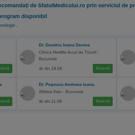
ecomandați de SfatulMedicului.ro prin serviciul de 
program disponibil
unologie
.
Dr. Dumitru Ioana Denisa
Clinica Medlife Arcul de Triumf -
Bucuresti
📅 din 19.08
zervă
Rezervă
a
Dr. Popescu Andreea Ioana
Affidea Kids - Bucuresti
📅 din 11.08
zervă
Rezervă