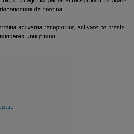
oid si un agonist partial al receptorilor ce poate
l dependentei de heroina.
ermina activarea receptorilor, activare ce creste
atingerea unui platou.
lizare