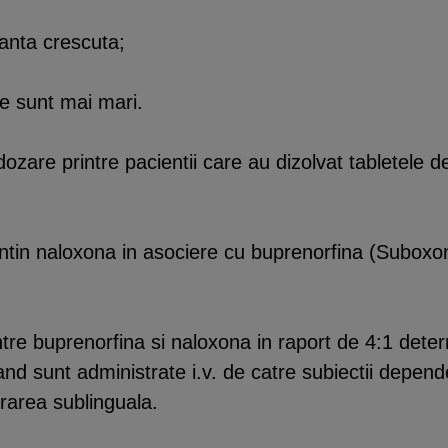
eranta crescuta;
re sunt mai mari.
ozare printre pacientii care au dizolvat tabletele de
ntin naloxona in asociere cu buprenorfina (Suboxo
intre buprenorfina si naloxona in raport de 4:1 det
nd sunt administrate i.v. de catre subiectii depend
rarea sublinguala.