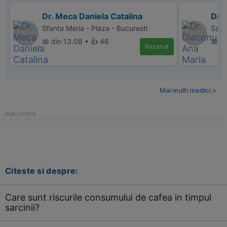
Dr. Meca Daniela Catalina
Dr.
Sfanta Maria - Plaza - Bucuresti
Sana
📅 din 13.08 • 👍 46
📅 di
Rezervă
Mai multi medici >
Citeste si despre:
Care sunt riscurile consumului de cafea in timpul
sarcinii?