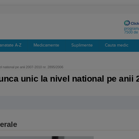
programa
7500 de 
anatate A-Z
Medicamente
Suplimente
Cauta medic
el national pe anii 2007-2010 nr. 2895/2006
nca unic la nivel national pe anii
nerale