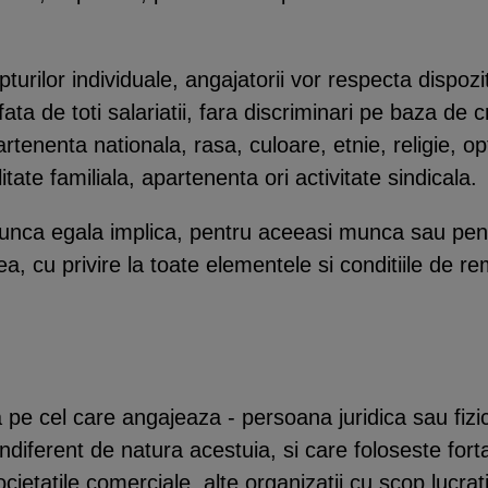
turilor individuale, angajatorii vor respecta dispozit
 fata de toti salariatii, fara discriminari pe baza de 
rtenenta nationala, rasa, culoare, etnie, religie, opt
tate familiala, apartenenta ori activitate sindicala.
 munca egala implica, pentru aceeasi munca sau pe
ea, cu privire la toate elementele si conditiile de r
 cel care angajeaza - persoana juridica sau fizica 
 indiferent de natura acestuia, si care foloseste for
tatile comerciale, alte organizatii cu scop lucrativ,