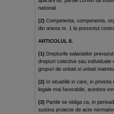
aplicarii lui, partile convin sa in
national.
(2)
Competenta, componenta, organi
din anexa nr. 1 la prezentul contr
ARTICOLUL 8.
(1)
Drepturile salariatilor prevazu
drepturi colective sau individuale
grupuri de unitati si unitati inaint
(2)
In situatiile in care, in privin
legale mai favorabile, acestea vor
(3)
Partile se obliga ca, in perio
sustina proiecte de acte normativ