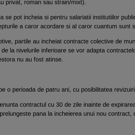
au privat, roman sau strain/mixt).
e pot incheia si pentru salariatii institutiilor publ
pturile a caror acordare si al caror cuantum sunt stab
otive, partile au incheiat contracte colective de mun
e de la nivelurile inferioare se vor adapta contractel
stora nu au fost atinse.
e o perioada de patru ani, cu posibilitatea revizuiri
enunta contractul cu 30 de zile inainte de expirare
e prelungeste pana la incheierea unui nou contract, 