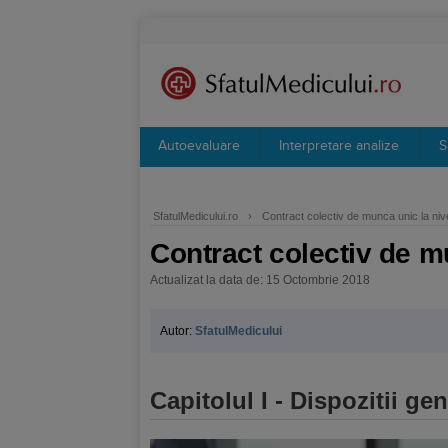
Autoevaluare
Interpretare analize
S
SfatulMedicului.ro
›
Contract colectiv de munca unic la niv
Contract colectiv de mu
Actualizat la data de: 15 Octombrie 2018
Autor:
SfatulMedicului
Capitolul I - Dispozitii ge