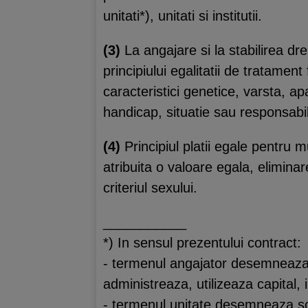
unitati*), unitati si institutii.
(3)
La angajare si la stabilirea drep
principiului egalitatii de tratament
caracteristici genetice, varsta, apa
handicap, situatie sau responsabili
(4)
Principiul platii egale pentru
atribuita o valoare egala, eliminar
criteriul sexului.
___________
*) In sensul prezentului contract:
- termenul angajator desemneaza pe
administreaza, utilizeaza capital,
- termenul unitate desemneaza socie