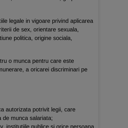
iile legale in vigoare privind aplicarea
criterii de sex, orientare sexuala,
iune politica, origine sociala,
ntru o munca pentru care este
emunerare, a oricarei discriminari pe
autorizata potrivit legii, care
ta de munca salariata;
 institutiile publice si orice persoana