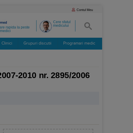
Contul Meu
Cere sfatul
medicului
re rapida la peste
medici
Clinici
Grupuri discutii
Programari medic
 2007-2010 nr. 2895/2006