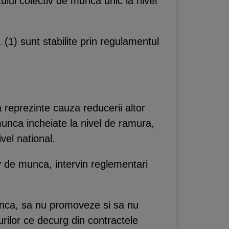
ctului colectiv de munca unic la nivel
1) sunt stabilite prin regulamentul
 reprezinte cauza reducerii altor
 munca incheiate la nivel de ramura,
ivel national.
tiv de munca, intervin reglementari
munca, sa nu promoveze si sa nu
rilor ce decurg din contractele