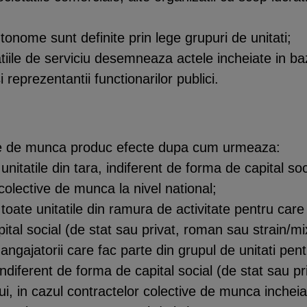
utonome sunt definite prin lege grupuri de unitati;
atiile de serviciu desemneaza actele incheiate in ba
si reprezentantii functionarilor publici.
ive de munca produc efecte dupa cum urmeaza:
in unitatile din tara, indiferent de forma de capital 
 colective de munca la nivel national;
in toate unitatile din ramura de activitate pentru car
tal social (de stat sau privat, roman sau strain/mix
la angajatorii care fac parte din grupul de unitati pe
indiferent de forma de capital social (de stat sau pr
ului, in cazul contractelor colective de munca incheia