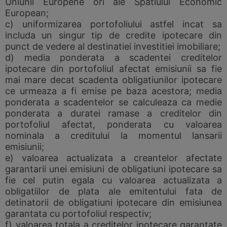
Uniunii Europene ori ale Spatiului Economic
European;
c) uniformizarea portofoliului astfel incat sa
includa un singur tip de credite ipotecare din
punct de vedere al destinatiei investitiei imobiliare;
d) media ponderata a scadentei creditelor
ipotecare din portofoliul afectat emisiunii sa fie
mai mare decat scadenta obligatiunilor ipotecare
ce urmeaza a fi emise pe baza acestora; media
ponderata a scadentelor se calculeaza ca medie
ponderata a duratei ramase a creditelor din
portofoliul afectat, ponderata cu valoarea
nominala a creditului la momentul lansarii
emisiunii;
e) valoarea actualizata a creantelor afectate
garantarii unei emisiuni de obligatiuni ipotecare sa
fie cel putin egala cu valoarea actualizata a
obligatiilor de plata ale emitentului fata de
detinatorii de obligatiuni ipotecare din emisiunea
garantata cu portofoliul respectiv;
f) valoarea totala a creditelor ipotecare garantate