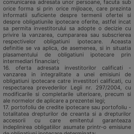
comunicarea adresata unor persoane, facuta sub
orice forma si prin orice mijloace, care prezinta
informatii suficiente despre termenii ofertei si
despre obligatiunile ipotecare oferite, astfel incat
sa permita investitorului sa adopte o decizie cu
privire la vanzarea, cumpararea sau subscrierea
respectivelor obligatiuni ipotecare. Aceasta
definitie se va aplica, de asemenea, si in situatia
plasamentului de obligatiuni ipotecare prin
intermediari financiari;
16. oferta adresata investitorilor calificati -
vanzarea in integralitate a unei emisiuni de
obligatiuni ipotecare catre investitori calificati, cu
respectarea prevederilor Legii nr. 297/2004, cu
modificarile si completarile ulterioare, precum si
ale normelor de aplicare a prezentei legi;
17. portofoliu de credite ipotecare sau portofoliu -
totalitatea drepturilor de creanta si a drepturilor
accesorii cu care emitentul garanteaza
indeplinirea obligatiilor asumate printr-o emisiune
de obligatiuni ipotecare determinata;