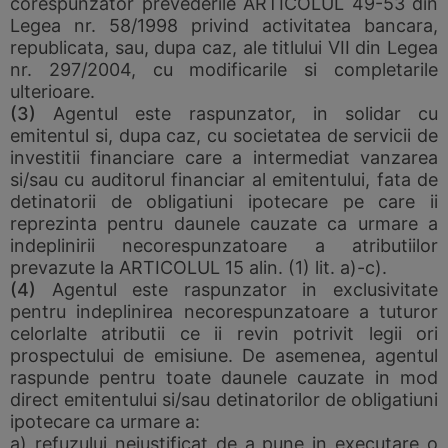
corespunzator prevederile ARTICOLUL 49-53 din
Legea nr. 58/1998 privind activitatea bancara,
republicata, sau, dupa caz, ale titlului VII din Legea
nr. 297/2004, cu modificarile si completarile
ulterioare.
(3)
Agentul este raspunzator, in solidar cu
emitentul si, dupa caz, cu societatea de servicii de
investitii financiare care a intermediat vanzarea
si/sau cu auditorul financiar al emitentului, fata de
detinatorii de obligatiuni ipotecare pe care ii
reprezinta pentru daunele cauzate ca urmare a
indeplinirii necorespunzatoare a atributiilor
prevazute la ARTICOLUL 15 alin. (1) lit. a)-c).
(4)
Agentul este raspunzator in exclusivitate
pentru indeplinirea necorespunzatoare a tuturor
celorlalte atributii ce ii revin potrivit legii ori
prospectului de emisiune. De asemenea, agentul
raspunde pentru toate daunele cauzate in mod
direct emitentului si/sau detinatorilor de obligatiuni
ipotecare ca urmare a:
a) refuzului nejustificat de a pune in executare o