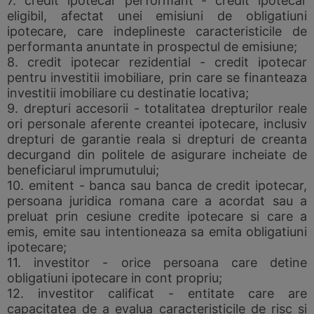
7. credit ipotecar performant - credit ipotecar
eligibil, afectat unei emisiuni de obligatiuni
ipotecare, care indeplineste caracteristicile de
performanta anuntate in prospectul de emisiune;
8. credit ipotecar rezidential - credit ipotecar
pentru investitii imobiliare, prin care se finanteaza
investitii imobiliare cu destinatie locativa;
9. drepturi accesorii - totalitatea drepturilor reale
ori personale aferente creantei ipotecare, inclusiv
drepturi de garantie reala si drepturi de creanta
decurgand din politele de asigurare incheiate de
beneficiarul imprumutului;
10. emitent - banca sau banca de credit ipotecar,
persoana juridica romana care a acordat sau a
preluat prin cesiune credite ipotecare si care a
emis, emite sau intentioneaza sa emita obligatiuni
ipotecare;
11. investitor - orice persoana care detine
obligatiuni ipotecare in cont propriu;
12. investitor calificat - entitate care are
capacitatea de a evalua caracteristicile de risc si