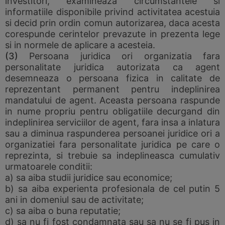
investitori, examineaza circumstantele si
informatiile disponibile privind activitatea acestuia
si decid prin ordin comun autorizarea, daca acesta
corespunde cerintelor prevazute in prezenta lege
si in normele de aplicare a acesteia.
(3)
Persoana juridica ori organizatia fara
personalitate juridica autorizata ca agent
desemneaza o persoana fizica in calitate de
reprezentant permanent pentru indeplinirea
mandatului de agent. Aceasta persoana raspunde
in nume propriu pentru obligatiile decurgand din
indeplinirea serviciilor de agent, fara insa a inlatura
sau a diminua raspunderea persoanei juridice ori a
organizatiei fara personalitate juridica pe care o
reprezinta, si trebuie sa indeplineasca cumulativ
urmatoarele conditii:
a) sa aiba studii juridice sau economice;
b) sa aiba experienta profesionala de cel putin 5
ani in domeniul sau de activitate;
c) sa aiba o buna reputatie;
d) sa nu fi fost condamnata sau sa nu se fi pus in