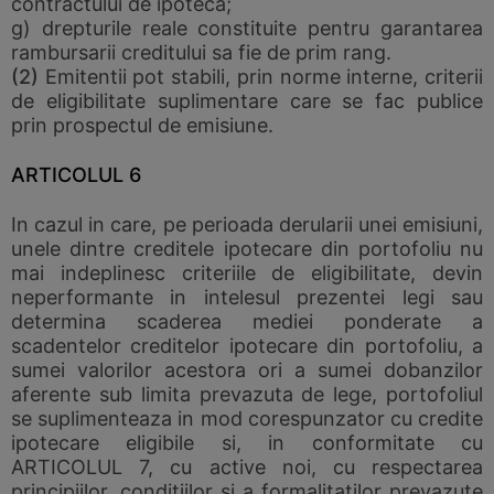
contractului de ipoteca;
g) drepturile reale constituite pentru garantarea
rambursarii creditului sa fie de prim rang.
(2)
Emitentii pot stabili, prin norme interne, criterii
de eligibilitate suplimentare care se fac publice
prin prospectul de emisiune.
ARTICOLUL 6
In cazul in care, pe perioada derularii unei emisiuni,
unele dintre creditele ipotecare din portofoliu nu
mai indeplinesc criteriile de eligibilitate, devin
neperformante in intelesul prezentei legi sau
determina scaderea mediei ponderate a
scadentelor creditelor ipotecare din portofoliu, a
sumei valorilor acestora ori a sumei dobanzilor
aferente sub limita prevazuta de lege, portofoliul
se suplimenteaza in mod corespunzator cu credite
ipotecare eligibile si, in conformitate cu
ARTICOLUL 7, cu active noi, cu respectarea
principiilor, conditiilor si a formalitatilor prevazute