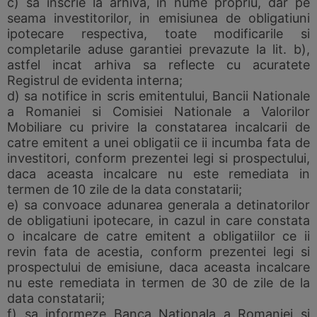
c) sa inscrie la arhiva, in nume propriu, dar pe
seama investitorilor, in emisiunea de obligatiuni
ipotecare respectiva, toate modificarile si
completarile aduse garantiei prevazute la lit. b),
astfel incat arhiva sa reflecte cu acuratete
Registrul de evidenta interna;
d) sa notifice in scris emitentului, Bancii Nationale
a Romaniei si Comisiei Nationale a Valorilor
Mobiliare cu privire la constatarea incalcarii de
catre emitent a unei obligatii ce ii incumba fata de
investitori, conform prezentei legi si prospectului,
daca aceasta incalcare nu este remediata in
termen de 10 zile de la data constatarii;
e) sa convoace adunarea generala a detinatorilor
de obligatiuni ipotecare, in cazul in care constata
o incalcare de catre emitent a obligatiilor ce ii
revin fata de acestia, conform prezentei legi si
prospectului de emisiune, daca aceasta incalcare
nu este remediata in termen de 30 de zile de la
data constatarii;
f) sa informeze Banca Nationala a Romaniei si