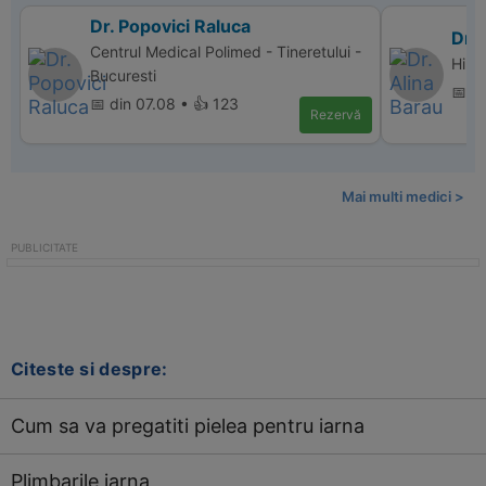
Dr. Popovici Raluca
Dr. 
Centrul Medical Polimed - Tineretului -
Hiper
Bucuresti
📅 d
📅 din 07.08 • 👍 123
Rezervă
Mai multi medici >
Citeste si despre:
Cum sa va pregatiti pielea pentru iarna
Plimbarile iarna