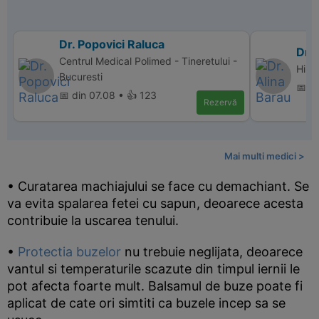
Dr. Popovici Raluca
Dr. 
Centrul Medical Polimed - Tineretului -
Hiper
Bucuresti
📅 d
📅 din 07.08 • 👍 123
Rezervă
Mai multi medici >
• Curatarea machiajului se face cu demachiant. Se
va evita spalarea fetei cu sapun, deoarece acesta
contribuie la uscarea tenului.
•
Protectia buzelor
nu trebuie neglijata, deoarece
vantul si temperaturile scazute din timpul iernii le
pot afecta foarte mult. Balsamul de buze poate fi
aplicat de cate ori simtiti ca buzele incep sa se