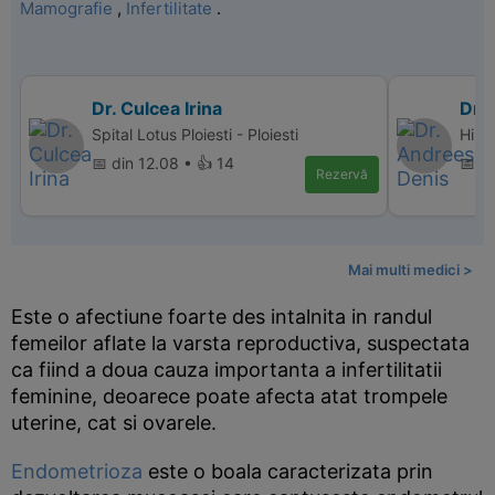
Mamografie
,
Infertilitate
.
Dr. Culcea Irina
Dr.
Spital Lotus Ploiesti - Ploiesti
Hiper
📅 din 12.08 • 👍 14
📅 d
Rezervă
Mai multi medici >
Este o afectiune foarte des intalnita in randul
femeilor aflate la varsta reproductiva, suspectata
ca fiind a doua cauza importanta a infertilitatii
feminine, deoarece poate afecta atat trompele
uterine, cat si ovarele.
Endometrioza
este o boala caracterizata prin