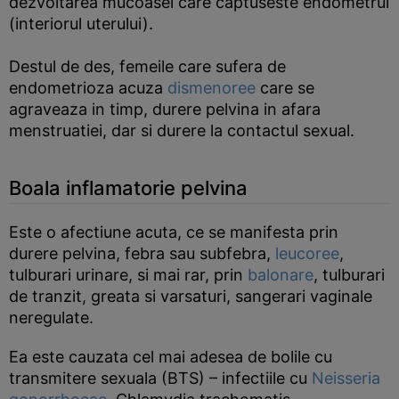
dezvoltarea mucoasei care captuseste endometrul
(interiorul uterului).
Destul de des, femeile care sufera de
endometrioza acuza
dismenoree
care se
agraveaza in timp, durere pelvina in afara
menstruatiei, dar si durere la contactul sexual.
Boala inflamatorie pelvina
Este o afectiune acuta, ce se manifesta prin
durere pelvina, febra sau subfebra,
leucoree
,
tulburari urinare, si mai rar, prin
balonare
, tulburari
de tranzit, greata si varsaturi, sangerari vaginale
neregulate.
Ea este cauzata cel mai adesea de bolile cu
transmitere sexuala (BTS) – infectiile cu
Neisseria