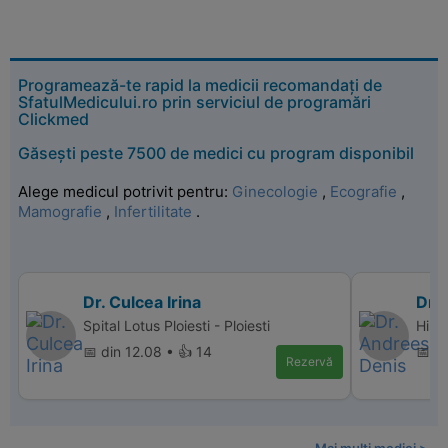
Programează-te rapid la medicii recomandați de
SfatulMedicului.ro prin serviciul de programări
Clickmed
Găsești peste 7500 de medici cu program disponibil
Alege medicul potrivit pentru:
Ginecologie
,
Ecografie
,
Mamografie
,
Infertilitate
.
Dr. Culcea Irina
Dr.
Spital Lotus Ploiesti - Ploiesti
Hiper
📅 din 12.08 • 👍 14
📅 d
Rezervă