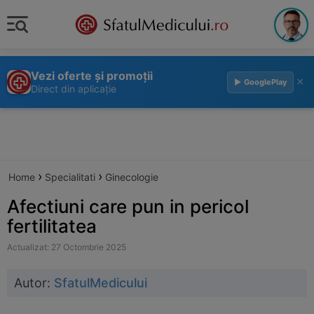
Vezi oferte și promoții
×
▶ GooglePlay
Direct din aplicație
›
›
Home
Specialitati
Ginecologie
Afectiuni care pun in pericol
fertilitatea
Actualizat: 27 Octombrie 2025
Autor:
SfatulMedicului