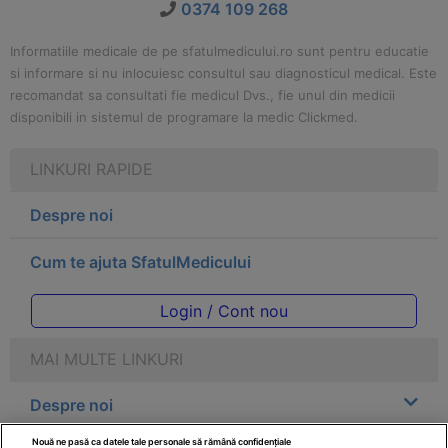
0374 109 268
Informatiile medicale de pe sfatulmedicului.ro sunt pentru educatie
si informare si nu inlocuiesc consultul sau diagnosticul medical. Este
recomandat sa consultati fie medicul Dvs., fie unul din medicii
disponibili in sistemul de programare la medic Clickmed.
LINKURI RAPIDE
Despre noi
Cum te ajuta SfatulMedicului
Login / Cont nou
MAI MULTE LINKURI
Despre noi
Nouă ne pasă ca datele tale personale să rămână confidențiale