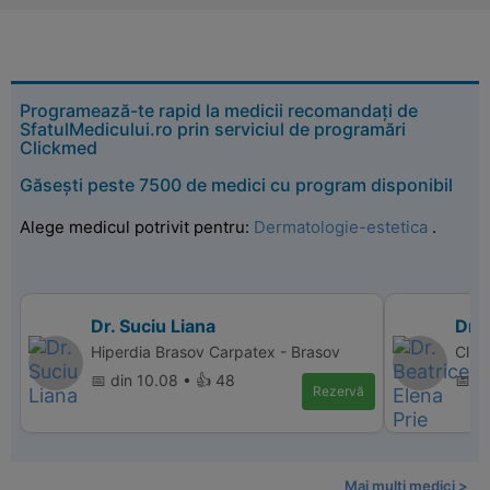
Programează-te rapid la medicii recomandați de
SfatulMedicului.ro prin serviciul de programări
Clickmed
Găsești peste 7500 de medici cu program disponibil
Alege medicul potrivit pentru:
Dermatologie-estetica
.
Dr. Suciu Liana
Dr. 
Hiperdia Brasov Carpatex - Brasov
Clini
📅 din 10.08 • 👍 48
📅 d
Rezervă
Mai multi medici >