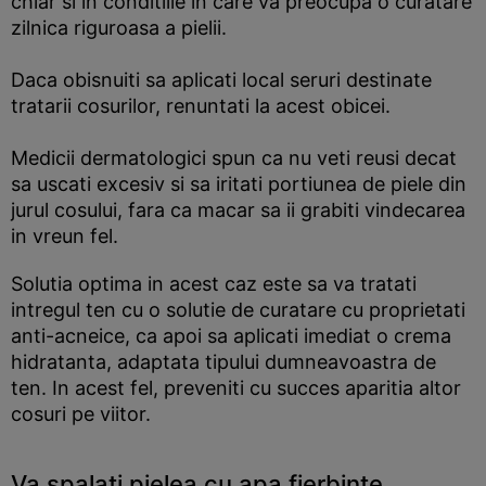
chiar si in conditiile in care va preocupa o curatare
zilnica riguroasa a pielii.
Daca obisnuiti sa aplicati local seruri destinate
tratarii cosurilor, renuntati la acest obicei.
Medicii dermatologici spun ca nu veti reusi decat
sa uscati excesiv si sa iritati portiunea de piele din
jurul cosului, fara ca macar sa ii grabiti vindecarea
in vreun fel.
Solutia optima in acest caz este sa va tratati
intregul ten cu o solutie de curatare cu proprietati
anti-acneice, ca apoi sa aplicati imediat o crema
hidratanta, adaptata tipului dumneavoastra de
ten. In acest fel, preveniti cu succes aparitia altor
cosuri pe viitor.
Va spalati pielea cu apa fierbinte