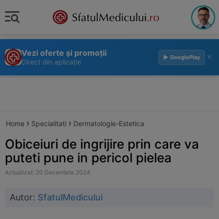
Vezi oferte și promoții
×
▶ GooglePlay
Direct din aplicație
›
›
Home
Specialitati
Dermatologie-Estetica
Obiceiuri de ingrijire prin care va
puteti pune in pericol pielea
Actualizat: 20 Decembrie 2024
Autor:
SfatulMedicului