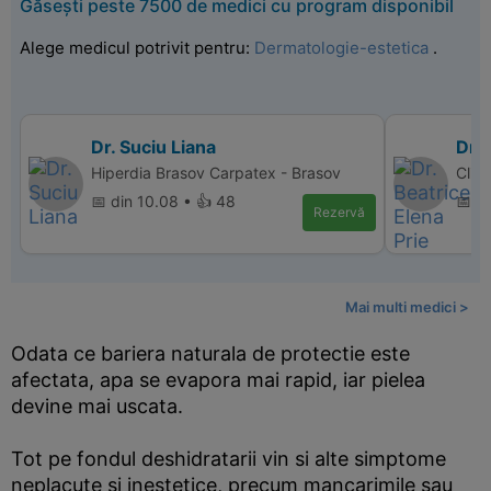
Găsești peste 7500 de medici cu program disponibil
Alege medicul potrivit pentru:
Dermatologie-estetica
.
Dr. Suciu Liana
Dr. 
Hiperdia Brasov Carpatex - Brasov
Clini
📅 din 10.08 • 👍 48
📅 d
Rezervă
Mai multi medici >
Odata ce bariera naturala de protectie este
afectata, apa se evapora mai rapid, iar pielea
devine mai uscata.
Tot pe fondul deshidratarii vin si alte simptome
neplacute si inestetice, precum mancarimile sau