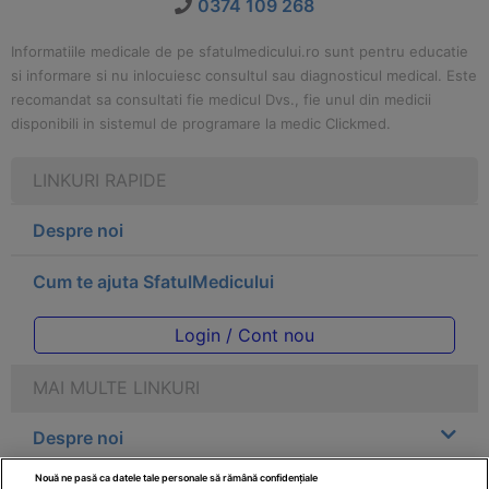
0374 109 268
Informatiile medicale de pe sfatulmedicului.ro sunt pentru educatie
si informare si nu inlocuiesc consultul sau diagnosticul medical. Este
recomandat sa consultati fie medicul Dvs., fie unul din medicii
disponibili in sistemul de programare la medic Clickmed.
LINKURI RAPIDE
Despre noi
Cum te ajuta SfatulMedicului
Login / Cont nou
MAI MULTE LINKURI
Despre noi
Nouă ne pasă ca datele tale personale să rămână confidențiale