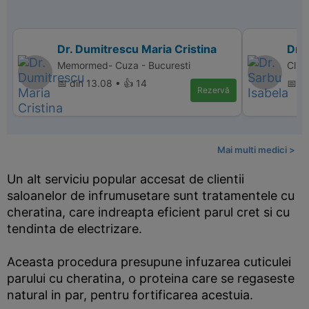
Dr. Dumitrescu Maria Cristina
Dr. 
Memormed- Cuza - Bucuresti
Clin
📅 din 13.08 • 👍 14
📅 d
Rezervă
Mai multi medici >
Un alt serviciu popular accesat de clientii
saloanelor de infrumusetare sunt tratamentele cu
cheratina, care indreapta eficient parul cret si cu
tendinta de electrizare.
Aceasta procedura presupune infuzarea cuticulei
parului cu cheratina, o proteina care se regaseste
natural in par, pentru fortificarea acestuia.