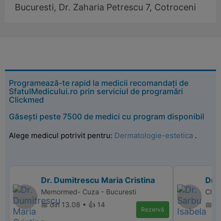
Bucuresti, Dr. Zaharia Petrescu 7, Cotroceni
Programează-te rapid la medicii recomandați de
SfatulMedicului.ro prin serviciul de programări
Clickmed
Găsești peste 7500 de medici cu program disponibil
Alege medicul potrivit pentru:
Dermatologie-estetica
.
Dr. Dumitrescu Maria Cristina
Dr. 
Memormed- Cuza - Bucuresti
Clin
📅 din 13.08 • 👍 14
📅 d
Rezervă