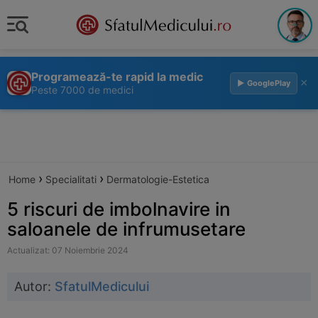
Programează-te rapid la medic
×
▶ GooglePlay
Peste 7000 de medici
›
›
Home
Specialitati
Dermatologie-Estetica
5 riscuri de imbolnavire in
saloanele de infrumusetare
Actualizat: 07 Noiembrie 2024
Autor:
SfatulMedicului