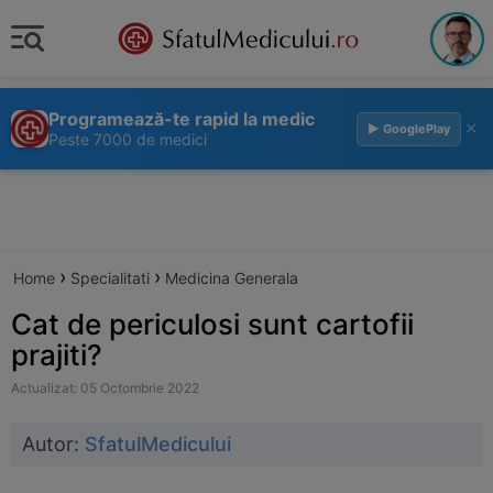
Programează-te rapid la medic
×
▶ GooglePlay
Peste 7000 de medici
›
›
Home
Specialitati
Medicina Generala
Cat de periculosi sunt cartofii
prajiti?
Actualizat: 05 Octombrie 2022
Autor:
SfatulMedicului