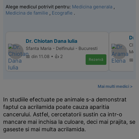
Alege medicul potrivit pentru:
Medicina generala
,
Medicina de familie
,
Ecografie
.
Dr.
Dr. Chiotan Dana Iulia
Clini
Sfanta Maria - Delfinului - Bucuresti
Med,
📅 din 11.08 • 👍 2
Rezervă
📅 d
Mai multi medici >
In studiile efectuate pe animale s-a demonstrat
faptul ca acrilamida poate cauza aparitia
cancerului. Astfel, cercetatorii sustin ca intr-o
mancare mai inchisa la culoare, deci mai prajita, se
gaseste si mai multa acrilamida.