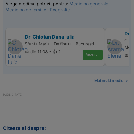
Alege medicul potrivit pentru:
Medicina generala
,
Medicina de familie
,
Ecografie
.
Dr.
Dr. Chiotan Dana Iulia
Clini
Sfanta Maria - Delfinului - Bucuresti
Med,
📅 din 11.08 • 👍 2
Rezervă
📅 d
Mai multi medici >
Citeste si despre: