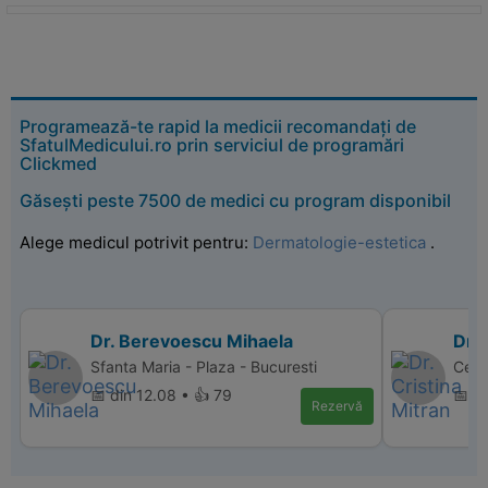
Programează-te rapid la medicii recomandați de
SfatulMedicului.ro prin serviciul de programări
Clickmed
Găsești peste 7500 de medici cu program disponibil
Alege medicul potrivit pentru:
Dermatologie-estetica
.
Dr. Berevoescu Mihaela
Dr. 
Sfanta Maria - Plaza - Bucuresti
Cent
📅 din 12.08 • 👍 79
📅 d
Rezervă