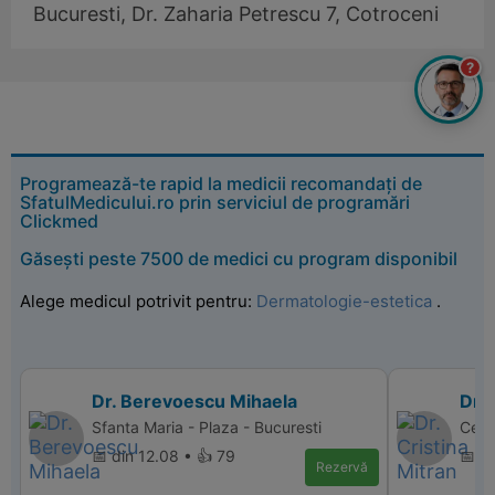
Bucuresti, Dr. Zaharia Petrescu 7, Cotroceni
?
Programează-te rapid la medicii recomandați de
SfatulMedicului.ro prin serviciul de programări
Clickmed
Găsești peste 7500 de medici cu program disponibil
Alege medicul potrivit pentru:
Dermatologie-estetica
.
Dr. Berevoescu Mihaela
Dr. 
Sfanta Maria - Plaza - Bucuresti
Cent
📅 din 12.08 • 👍 79
📅 d
Rezervă