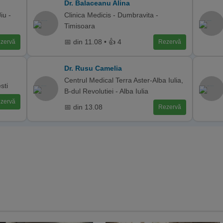
Dr. Balaceanu Alina
iu -
Clinica Medicis - Dumbravita -
Timisoara
📅 din 11.08 • 👍 4
zervă
Rezervă
Dr. Rusu Camelia
Centrul Medical Terra Aster-Alba Iulia,
sti
B-dul Revolutiei - Alba Iulia
zervă
📅 din 13.08
Rezervă