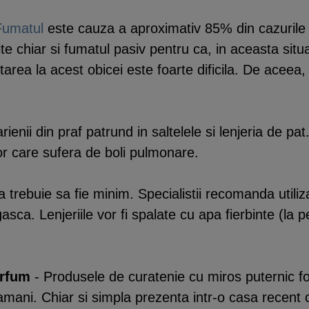
Fumatul
este cauza a aproximativ 85% din cazurile
te chiar si fumatul pasiv pentru ca, in aceasta situ
area la acest obicei este foarte dificila. De aceea,
arienii din praf patrund in saltelele si lenjeria de pa
or care sufera de boli pulmonare.
ta trebuie sa fie minim. Specialistii recomanda utili
asca. Lenjeriile vor fi spalate cu apa fierbinte (la 
arfum
- Produsele de curatenie cu miros puternic fol
 plamani. Chiar si simpla prezenta intr-o casa recent