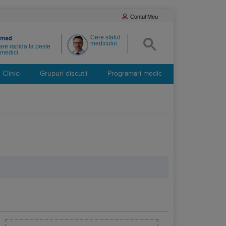
Contul Meu
Cere sfatul
medicului
re rapida la peste
medici
Clinici
Grupuri discutii
Programari medic