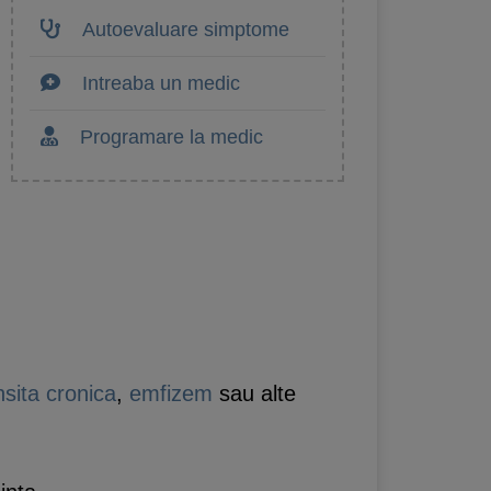
Autoevaluare simptome
Intreaba un medic
Programare la medic
nsita cronica
,
emfizem
sau alte