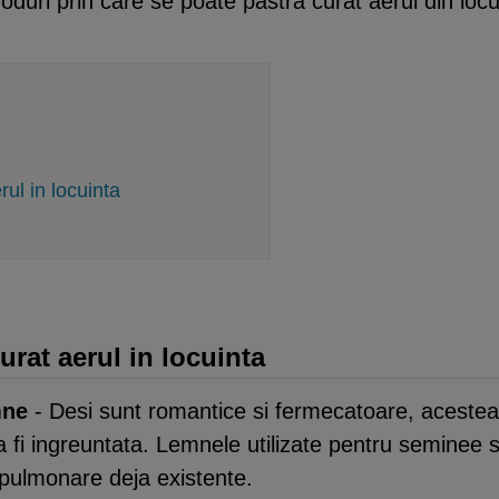
duri prin care se poate pastra curat aerul din locu
ul in locuinta
rat aerul in locuinta
mne
- Desi sunt romantice si fermecatoare, acestea
va fi ingreuntata. Lemnele utilizate pentru seminee s
 pulmonare deja existente.