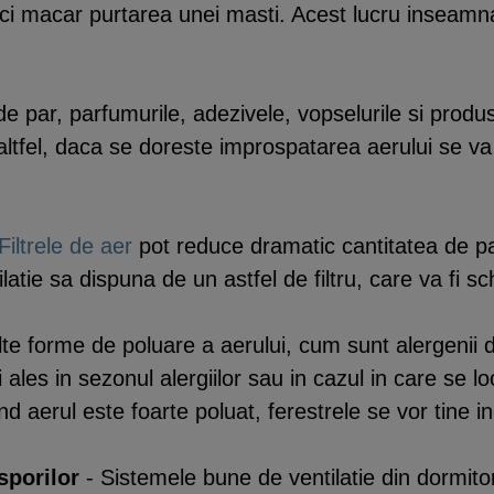
nici macar purtarea unei masti. Acest lucru inseamn
l de par, parfumurile, adezivele, vopselurile si prod
altfel, daca se doreste improspatarea aerului se va
Filtrele de aer
pot reduce dramatic cantitatea de par
atie sa dispuna de un astfel de filtru, care va fi s
te forme de poluare a aerului, cum sunt alergenii di
ales in sezonul alergiilor sau in cazul in care se l
 aerul este foarte poluat, ferestrele se vor tine in
sporilor
- Sistemele bune de ventilatie din dormitor