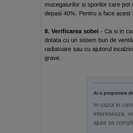
mucegaiurilor si sporilor care pot
depasi 40%. Pentru a face acest lu
8. Verificarea sobei
- Ca si in c
dotata cu un sistem bun de ventila
radiatoare sau cu ajutorul incalzi
grave.
Ai o propunere de
In cazul in car
intereseaza, va
ajuta sa comple