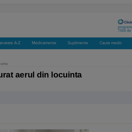
programa
7500 de 
anatate A-Z
Medicamente
Suplimente
Cauta medic
cuinta
rat aerul din locuinta