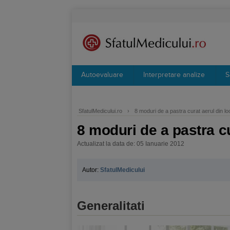
Autoevaluare
Interpretare analize
S
SfatulMedicului.ro
›
8 moduri de a pastra curat aerul din lo
8 moduri de a pastra cu
Actualizat la data de: 05 Ianuarie 2012
Autor:
SfatulMedicului
Generalitati