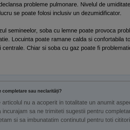
 declansa probleme pulmonare. Nivelul de umiditate 
cru se poate folosi inclusiv un dezumidificator.
azul semineelor, soba cu lemne poate provoca prob
tie. Locuinta poate ramane calda si confortabila toa
rii centrale. Chiar si soba cu gaz poate fi problem
 completare sau neclarități?
e articolul nu a acoperit in totalitate un anumit aspe
 incurajam sa ne trimiteti sugestii pentru completar
tam si sa imbunatatim continutul pentru toti cititori