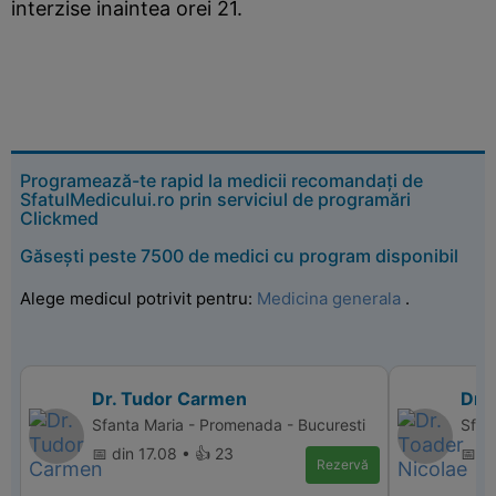
interzise inaintea orei 21.
Programează-te rapid la medicii recomandați de
SfatulMedicului.ro prin serviciul de programări
Clickmed
Găsești peste 7500 de medici cu program disponibil
Alege medicul potrivit pentru:
Medicina generala
.
Dr. Tudor Carmen
Dr.
Sfanta Maria - Promenada - Bucuresti
Sfan
📅 din 17.08 • 👍 23
📅 di
Rezervă