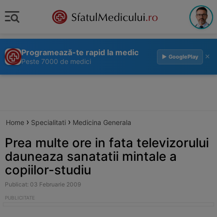
Programează-te rapid la medic
×
▶ GooglePlay
Peste 7000 de medici
›
›
Home
Specialitati
Medicina Generala
Prea multe ore in fata televizorului
dauneaza sanatatii mintale a
copiilor-studiu
Publicat: 03 Februarie 2009