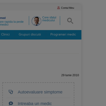
Contul Meu
Cere sfatul
medicului
re rapida la peste
medici
Clinici
Grupuri discutii
Programari medic
29 Iunie 2010
Autoevaluare simptome
Intreaba un medic