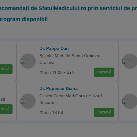
ecomandați de SfatulMedicului.ro prin serviciul de 
program disponibil
Dr. Pappa Dan
Spitalul MedLife Sama Craiova -
Craiova
zervă
📅 din 11.08 • 👍 2
Rezervă
Dr. Popescu Diana
Clinica FocusMed Gara de Nord -
sti
Bucuresti
zervă
📅 din 18.08
Rezervă