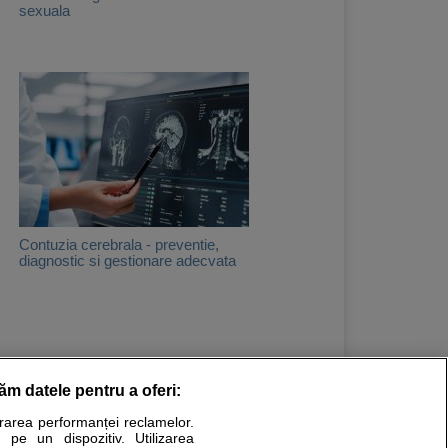
sexuala
Contuzia cerebrala - preventie,
diagnostic si gestionare adecvata
răm datele pentru a oferi:
Stiri medicale
urarea performanței reclamelor.
 pe un dispozitiv. Utilizarea