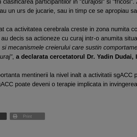
 clasificarea participantilor in "curajosi" si "fricosi"
utau un urs de jucarie, sau in timp ce se apropiau 
at ca activitatea cerebrala creste in zona numita c
 au decis sa actioneze cu curaj intr-o anumita situa
si mecanismele creierului care sustin comportame
uraj"
,
a declarata cercetatorul Dr. Yadin Dudai,
ortanta mentinerii la nivel inalt a activitatii sgACC
gACC poate deveni o terapie implicata in invingerea 
Print