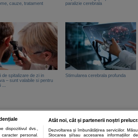
me, cauze, tratament
paralizie cerebrala
 de spitalizare de zi in
Stimularea cerebrala profunda
a – sunt valabile si pentru
 ...
dențiale
Atât noi, cât și partenerii noștri preluc
tare analize
Specialitati medicale
Boli si afectiuni
Calculatoare
 dispozitivul dvs.,
Dezvoltarea și îmbunătățirea serviciilor. Măs
u caracter personal.
Stocarea și/sau accesarea informațiilor de