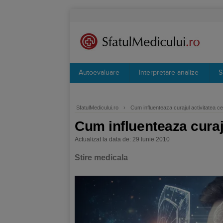
Autoevaluare
Interpretare analize
S
SfatulMedicului.ro
›
Cum influenteaza curajul activitatea c
Cum influenteaza curaj
Actualizat la data de: 29 Iunie 2010
Stire medicala