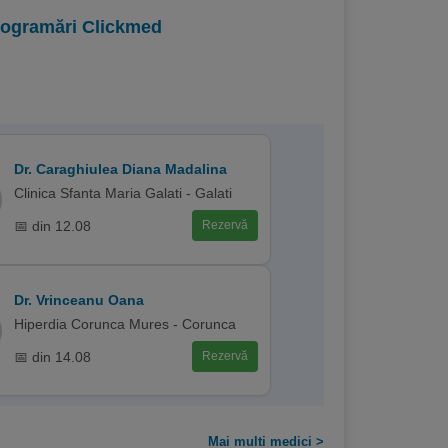
programări Clickmed
Dr. Caraghiulea Diana Madalina
Clinica Sfanta Maria Galati - Galati
📅 din 12.08
Rezervă
Dr. Vrinceanu Oana
Hiperdia Corunca Mures - Corunca
📅 din 14.08
Rezervă
Mai multi medici >