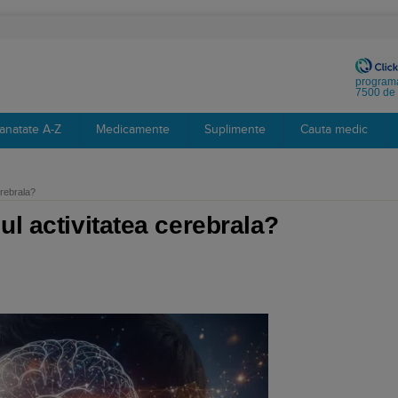
programa
7500 de 
anatate A-Z
Medicamente
Suplimente
Cauta medic
erebrala?
ul activitatea cerebrala?