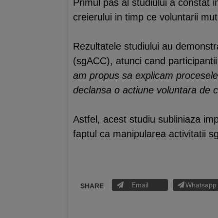
Primul pas al studiului a constat in
creierului in timp ce voluntarii m
Rezultatele studiului au demonstr
(sgACC), atunci cand participantii
am propus sa explicam procesele 
declansa o actiune voluntara de c
Astfel, acest studiu subliniaza imp
faptul ca manipularea activitatii s
Email
Whatsapp
SHARE