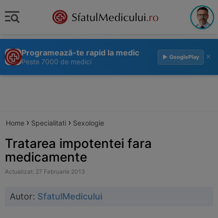
Programează-te rapid la medic
×
▶ GooglePlay
Peste 7000 de medici
›
›
Home
Specialitati
Sexologie
Tratarea impotentei fara
medicamente
Actualizat: 27 Februarie 2013
Autor:
SfatulMedicului