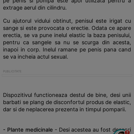
pe penis si pompa este apoi utilizata pentru a
extrage aerul din cilindru.
Cu ajutorul vidului obtinut, penisul este irigat cu
sange si este provocata o erectie. Odata ce apare
erectia, se va pune inelul elastic la baza penisului,
pentru ca sangele sa nu se scurga din acesta,
inapoi in corp. Inelul ramane pe penis pana cand
se va incheia actul sexual.
Dispozitivul functioneaza destul de bine, desi unii
barbati se plang de disconfortul produs de elastic,
dar si de neplacerea prezenta in timpul pomparii.
- Plante medicinale
- Desi acestea au fost deseori
?