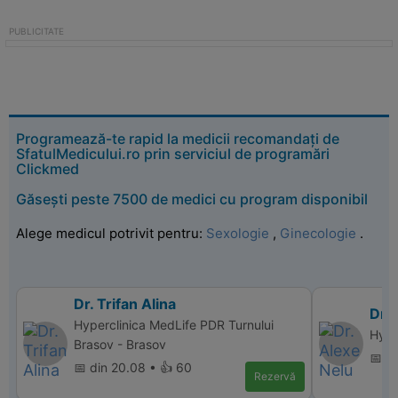
Programează-te rapid la medicii recomandați de
SfatulMedicului.ro prin serviciul de programări
Clickmed
Găsești peste 7500 de medici cu program disponibil
Alege medicul potrivit pentru:
Sexologie
,
Ginecologie
.
Dr. Trifan Alina
Dr. 
Hyperclinica MedLife PDR Turnului
Hype
Brasov - Brasov
📅 di
📅 din 20.08 • 👍 60
Rezervă