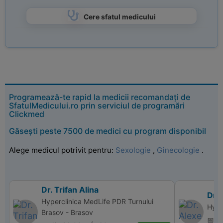
Cere sfatul medicului
Programează-te rapid la medicii recomandați de
SfatulMedicului.ro prin serviciul de programări
Clickmed
Găsești peste 7500 de medici cu program disponibil
Alege medicul potrivit pentru:
Sexologie
,
Ginecologie
.
Dr. Trifan Alina
Dr. 
Hyperclinica MedLife PDR Turnului
Hype
Brasov - Brasov
📅 di