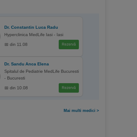
Dr. Constantin Luca Radu
Hyperclinica MedLife Iasi - Iasi
📅 din 11.08
Rezervă
Dr. Sandu Anca Elena
Spitalul de Pediatrie MedLife Bucuresti
- Bucuresti
📅 din 10.08
Rezervă
Mai multi medici >