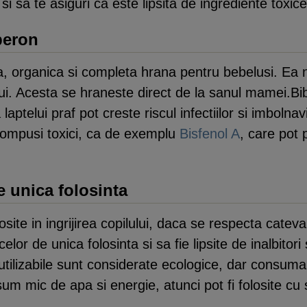
si sa te asiguri ca este lipsita de ingrediente toxic
beron
 organica si completa hrana pentru bebelusi. Ea 
ui. Acesta se hraneste direct de la sanul mamei.Bib
aptelui praf pot creste riscul infectiilor si imbolnavi
 compusi toxici, ca de exemplu
Bisfenol A
, care pot
e unica folosinta
losite in ingrijirea copilului, daca se respecta cate
elor de unica folosinta si sa fie lipsite de inalbito
eutilizabile sunt considerate ecologice, dar consum
um mic de apa si energie, atunci pot fi folosite cu