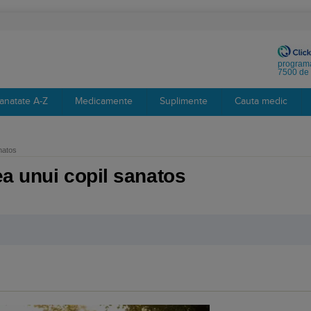
programa
7500 de 
anatate A-Z
Medicamente
Suplimente
Cauta medic
natos
a unui copil sanatos