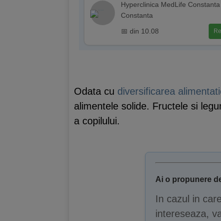
Hyperclinica MedLife Constanta
Constanta
📅 din 10.08
Re
Odata cu
diversificarea alimentati
alimentele solide. Fructele si le
a copilului.
Ai o propunere de
In cazul in car
intereseaza, va