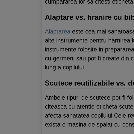
cumpararea lor sa citesti eticheta 
Alaptare vs. hranire cu bi
Alaptarea
este cea mai sanatoasa,
alte instrumente pentru harnirea l
instrumente folosite in prepararea l
cu germeni sau pot fi create din
lung a copilului.
Scutece reutilizabile vs. d
Ambele tipuri de scutece pot fi fo
citeasca cu atentie eticheta scutec
afecta sanatatea copilului.Cele r
exista o masina de spalat cu cons