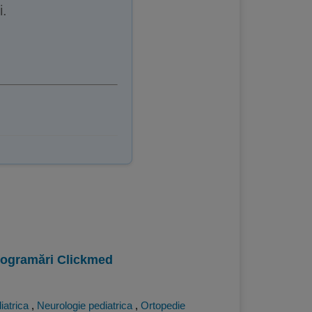
i.
programări Clickmed
iatrica
,
Neurologie pediatrica
,
Ortopedie