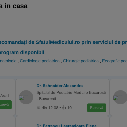
a in casa
ecomandați de SfatulMedicului.ro prin serviciul de 
program disponibil
natologie
,
Cardiologie pediatrica
,
Chirurgie pediatrica
,
Ecografie ped
Dr. Schnaider Alexandra
Spitalul de Pediatrie MedLife Bucuresti
 Arad
- Bucuresti
zervă
📅 din 12.08 • 👍 10
Rezervă
Dr. Patrascu Lacramioara Elena