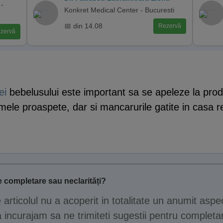
 -
Konkret Medical Center - Bucuresti
📅 din 14.08
Rezervă
zervă
ei
bebelusului este important sa se apeleze la prod
gumele proaspete, dar si mancarurile gatite in casa
 completare sau neclarități?
e articolul nu a acoperit in totalitate un anumit aspe
 incurajam sa ne trimiteti sugestii pentru completar