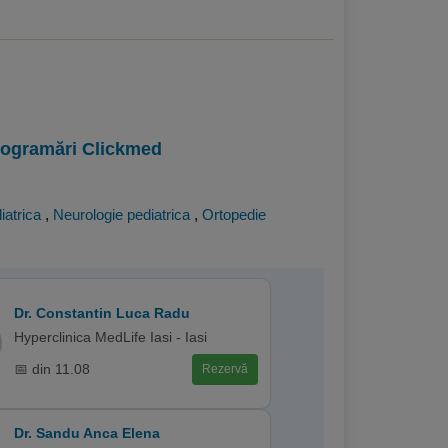
programări Clickmed
iatrica
,
Neurologie pediatrica
,
Ortopedie
Dr. Constantin Luca Radu
Hyperclinica MedLife Iasi - Iasi
📅 din 11.08
Rezervă
Dr. Sandu Anca Elena