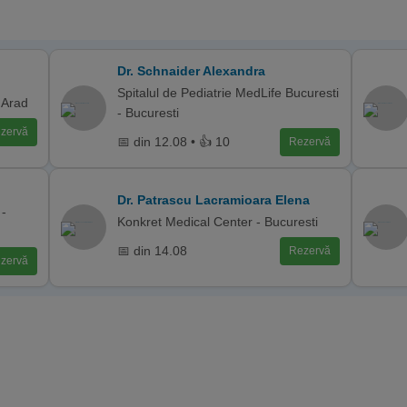
Dr. Schnaider Alexandra
Spitalul de Pediatrie MedLife Bucuresti
 Arad
- Bucuresti
zervă
📅 din 12.08 • 👍 10
Rezervă
Dr. Patrascu Lacramioara Elena
 -
Konkret Medical Center - Bucuresti
📅 din 14.08
Rezervă
zervă