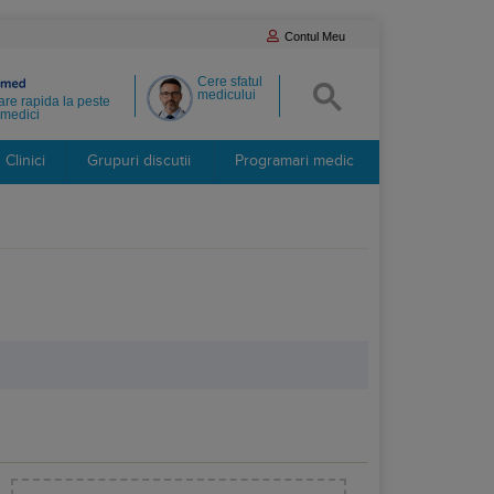
Contul Meu
Cere sfatul
medicului
re rapida la peste
medici
Clinici
Grupuri discutii
Programari medic