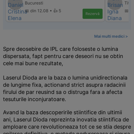
Bucuresti
Titu
📅 din 12.08 • 👍 5
📅 d
Rezervă
Mai multi medici >
Spre deosebire de IPL care foloseste o lumina
dispersata, fapt pentru care deseori nu se obtin
cele mai bune rezultate,
Laserul Dioda are la baza o lumina unidirectionala
de lungime fixa, actionand strict asupra radacinii
firului de par reusind sa o distruga fara a afecta
tesuturile inconjuratoare.
Avand la baza descoperirile stiintifice din ultimii
ani, Laserul Dioda reprezinta inovatia stiintifica de
amploare care revolutioneaza tot ce se stia despre
epilarea definitiva, o metoda nedureroasa si sigura