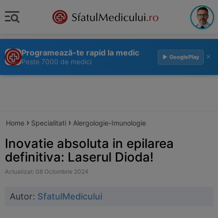
Programează-te rapid la medic
×
▶ GooglePlay
Peste 7000 de medici
›
›
Home
Specialitati
Alergologie-Imunologie
Inovatie absoluta in epilarea
definitiva: Laserul Dioda!
Actualizat: 08 Octombrie 2024
Autor:
SfatulMedicului