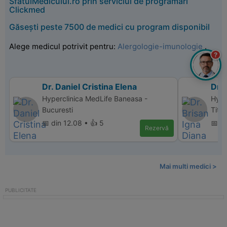
SfatulMedicului.ro prin serviciul de programări
Clickmed
Găsești peste 7500 de medici cu program disponibil
Alege medicul potrivit pentru:
Alergologie-imunologie
.
?
Dr. Daniel Cristina Elena
Dr. 
Hyperclinica MedLife Baneasa -
Hype
Bucuresti
Titu
📅 din 12.08 • 👍 5
📅 d
Rezervă
Mai multi medici >