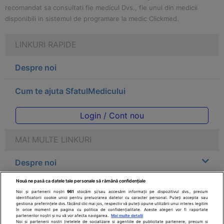
recomandat sa consultati fie medicul Dvs., fie unul din medicii
disponibili in sistemul de programare la medic Clickmed.
LINKURI RAPIDE
Despre noi
Cum te ajuta SfatulMedicului
Login / Cont nou
MAI MULTE LINKURI
Despre noi
Nouă ne pasă ca datele tale personale să rămână confidențiale
Legal
Noi și partenerii noștri
961
stocăm și/sau accesăm informații pe dispozitivul dvs., precum
identificatorii cookie unici pentru prelucrarea datelor cu caracter personal. Puteți accepta sau
gestiona preferințele dvs. făcând clic mai jos, respectiv vă puteți opune utilizării unui interes legitim
Drepturile consumatorului
în orice moment pe pagina cu politica de confidențialitate. Aceste alegeri vor fi raportate
partenerilor noștri și nu vă vor afecta navigarea.
Mai multe detalii
Noi si partenerii nostri (retelele de socializare si agentiile de publicitate partenere, precum si