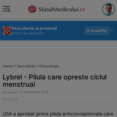
Vezi oferte și promoții
×
▶ GooglePlay
Direct din aplicație
›
›
Home
Specialitati
Ginecologie
Lybrel - Pilula care opreste ciclul
menstrual
Actualizat: 27 Septembrie 2010
USA a aprobat prima pilula anticonceptionala care