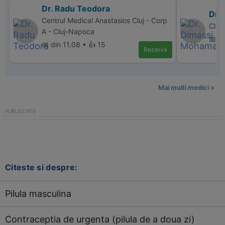
Dr. Radu Teodora
Dr.
Centrul Medical Anastasios Cluj - Corp
Clin
A - Cluj-Napoca
📅 di
📅 din 11.08 • 👍 15
Rezervă
Mai multi medici >
Citeste si despre:
Pilula masculina
Contraceptia de urgenta (pilula de a doua zi)