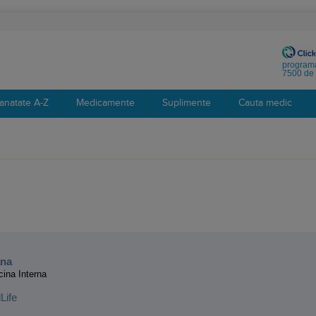
programa
7500 de 
anatate A-Z
Medicamente
Suplimente
Cauta medic
:
ana
cina Interna
Life