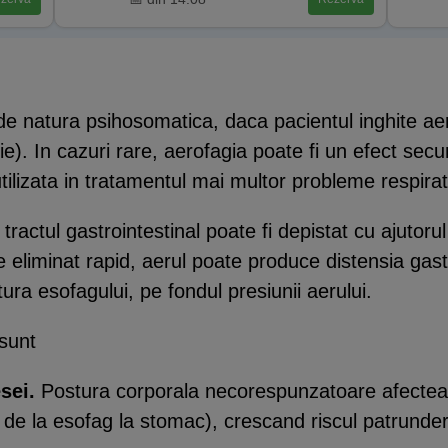
de natura psihosomatica, daca pacientul inghite aer
atie). In cazuri rare, aerofagia poate fi un efect sec
tilizata in tratamentul mai multor probleme respirato
 tractul gastrointestinal poate fi depistat cu ajutoru
 eliminat rapid, aerul poate produce distensia gast
ura esofagului, pe fondul presiunii aerului.
 sunt
sei.
Postura corporala necorespunzatoare afecteaza
 de la esofag la stomac), crescand riscul patrunderii 