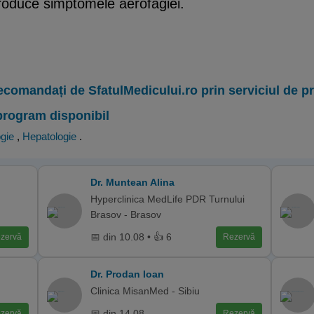
produce simptomele aerofagiei.
ecomandați de SfatulMedicului.ro prin serviciul de 
program disponibil
gie
,
Hepatologie
.
Dr. Muntean Alina
Hyperclinica MedLife PDR Turnului
Brasov - Brasov
📅 din 10.08 • 👍 6
zervă
Rezervă
Dr. Prodan Ioan
Clinica MisanMed - Sibiu
📅 din 14.08
zervă
Rezervă