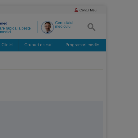
Contul Meu
Cere sfatul
medicului
re rapida la peste
medici
Clinici
Grupuri discutii
Programari medic