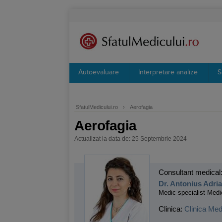
Autoevaluare
Interpretare analize
S
SfatulMedicului.ro
›
Aerofagia
Aerofagia
Actualizat la data de: 25 Septembrie 2024
Consultant medical
Dr. Antonius Adri
Medic specialist Medi
Clinica:
Clinica Med