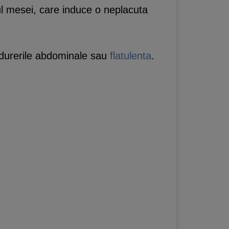
pul mesei, care induce o neplacuta
, durerile abdominale sau
flatulenta
.