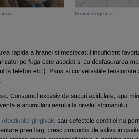
tulenta
Enzimele digestive
rea rapida a hranei si mestecatul insuficient favor
atul pe fuga este asociat si cu desfasurarea mai mu
tul la telefon etc.). Pana si conversatiile tensionate
.
ase
.
Consumul excesiv de sucuri acidulate, apa mine
enta a acumularii aerului la nivelul stomacului.
.
Afectiunile gingivale
sau defectele dentitiei nu per
ntare prea largi cresc productia de saliva in cavit