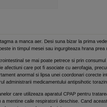
intagma a manca aer. Desi suna bizar la prima vede
este in timpul mesei sau ingurgiteaza hrana prea 
strointestinal se mai poate petrece si prin consumu
de afectiuni care pot fi asociate cu aerofagia, precu
ent anormal si lipsa unei coordonari corecte intre 
rul administrarii medicamentului antipsihotic torazi
anelor care utilizeaza aparatul CPAP pentru tratar
u a mentine caile respiratorii deschise. Cand aceas