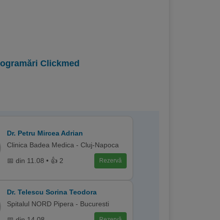
programări Clickmed
Dr. Petru Mircea Adrian
Clinica Badea Medica - Cluj-Napoca
📅 din 11.08 • 👍 2
Rezervă
Dr. Telescu Sorina Teodora
Spitalul NORD Pipera - Bucuresti
📅 din 14.08
Rezervă