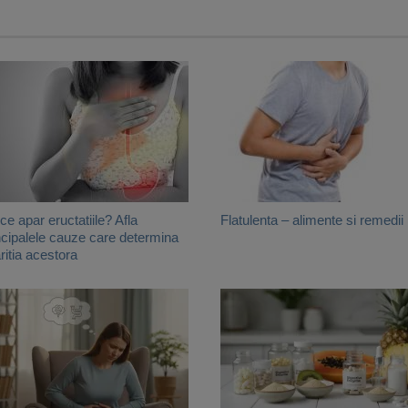
ce apar eructatiile? Afla
Flatulenta – alimente si remedii
ncipalele cauze care determina
ritia acestora