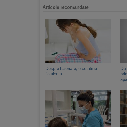
Articole recomandate
Despre balonare, eructatii si
De 
flatulenta
pri
apa