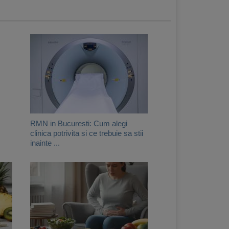
RMN in Bucuresti: Cum alegi
clinica potrivita si ce trebuie sa stii
inainte ...