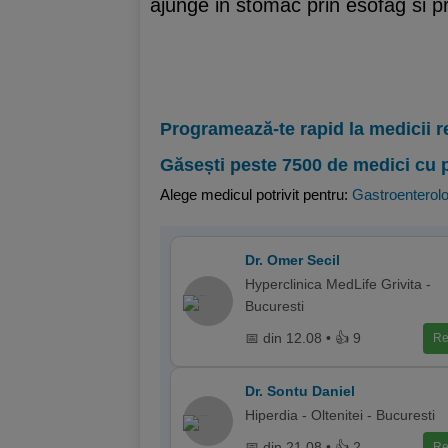
ajunge in stomac prin esofag si 
Programează-te rapid la medicii r
Găsești peste 7500 de medici cu 
Alege medicul potrivit pentru:
Gastroenterolo
Dr. Omer Secil
Hyperclinica MedLife Grivita -
Bucuresti
📅 din 12.08 • 👍 9
Re
Dr. Sontu Daniel
Hiperdia - Oltenitei - Bucuresti
📅 din 21.08 • 👍 2
Re