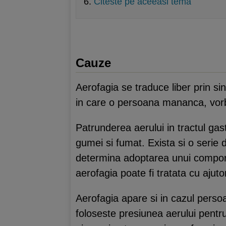
Citeste pe aceeasi tema
Cauze
Aerofagia se traduce liber prin s
in care o persoana mananca, vorb
Patrunderea aerului in tractul ga
gumei si fumat. Exista si o serie 
determina adoptarea unui comportam
aerofagia poate fi tratata cu ajuto
Aerofagia apare si in cazul perso
foloseste presiunea aerului pentr