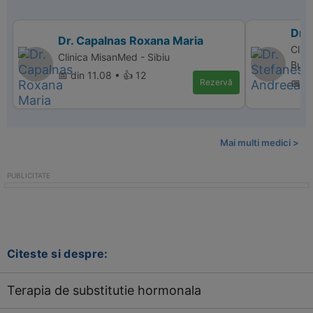
Dr.
Dr. Capalnas Roxana Maria
Clini
Clinica MisanMed - Sibiu
Bucu
📅 din 11.08 • 👍 12
Rezervă
📅 di
Mai multi medici >
Citeste si despre:
Terapia de substitutie hormonala