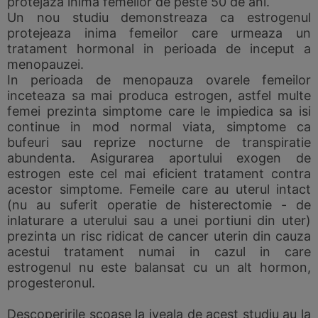
protejaza inima femeilor de peste 50 de ani.
Un nou studiu demonstreaza ca estrogenul
protejeaza inima femeilor care urmeaza un
tratament hormonal in perioada de inceput a
menopauzei.
In perioada de menopauza ovarele femeilor
inceteaza sa mai produca estrogen, astfel multe
femei prezinta simptome care le impiedica sa isi
continue in mod normal viata, simptome ca
bufeuri sau reprize nocturne de transpiratie
abundenta. Asigurarea aportului exogen de
estrogen este cel mai eficient tratament contra
acestor simptome. Femeile care au uterul intact
(nu au suferit operatie de histerectomie - de
inlaturare a uterului sau a unei portiuni din uter)
prezinta un risc ridicat de cancer uterin din cauza
acestui tratament numai in cazul in care
estrogenul nu este balansat cu un alt hormon,
progesteronul.
Descoperirile scoase la iveala de acest studiu au la