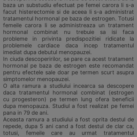
baza un substudiu efectuat pe femei carora li s-a
facut histerectomie si de aceea li s-a administrat
tratamentul hormonal pe baza de estrogen. Totusi
femeile carora li se administreaza un tratament
hormonal combinat nu trebuie sa isi faca
probleme in privinta predispozitiei ridicate la
problemele cardiace daca incep tratamentul
imediat dupa debutul menopauzei.
In ciuda descoperirilor, se pare ca acest tratament
hormonal pe baza de estrogen este recomandat
pentru efectele sale doar pe termen scurt asupra
simptomelor menopauzei.
O alta ramura a studiului incearca sa descopere
daca tratamentul hormonal combinat (estrogen
cu progesteron) pe termen lung ofera beneficii
dupa menopauza. Studiul a fost realizat pe femei
pana in 79 de ani.
Aceasta ramura a studiului a fost oprita destul de
repede, dupa 5 ani cand a fost destul de clar ca,
totusi, femeile care au urmat tratamentul