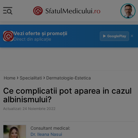
Vezi oferte și promoții
×
▶ GooglePlay
Direct din aplicație
›
›
Home
Specialitati
Dermatologie-Estetica
Ce complicatii pot aparea in cazul
albinismului?
Actualizat: 24 Noiembrie 2022
Consultant medical:
Dr. Ileana Nasui