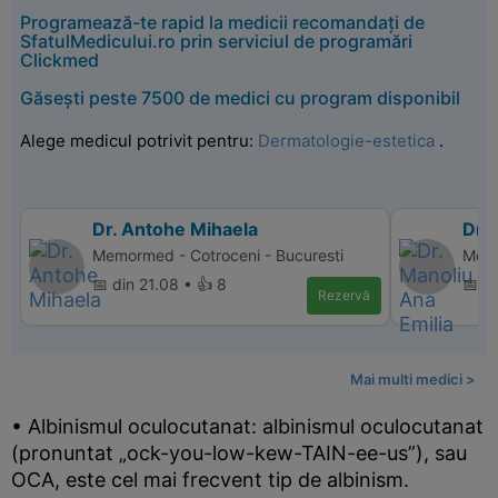
Programează-te rapid la medicii recomandați de
SfatulMedicului.ro prin serviciul de programări
Clickmed
Găsești peste 7500 de medici cu program disponibil
Alege medicul potrivit pentru:
Dermatologie-estetica
.
Dr. Antohe Mihaela
Dr. 
Memormed - Cotroceni - Bucuresti
Memo
📅 din 21.08 • 👍 8
📅 di
Rezervă
Mai multi medici >
• Albinismul oculocutanat: albinismul oculocutanat
(pronuntat „ock-you-low-kew-TAIN-ee-us”), sau
OCA, este cel mai frecvent tip de albinism.