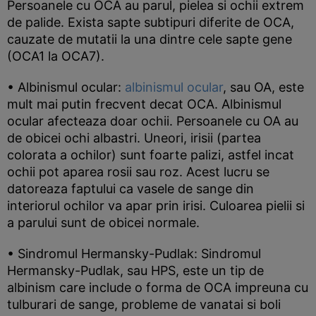
Persoanele cu OCA au parul, pielea si ochii extrem
de palide. Exista sapte subtipuri diferite de OCA,
cauzate de mutatii la una dintre cele sapte gene
(OCA1 la OCA7).
• Albinismul ocular:
albinismul ocular
, sau OA, este
mult mai putin frecvent decat OCA. Albinismul
ocular afecteaza doar ochii. Persoanele cu OA au
de obicei ochi albastri. Uneori, irisii (partea
colorata a ochilor) sunt foarte palizi, astfel incat
ochii pot aparea rosii sau roz. Acest lucru se
datoreaza faptului ca vasele de sange din
interiorul ochilor va apar prin irisi. Culoarea pielii si
a parului sunt de obicei normale.
• Sindromul Hermansky-Pudlak: Sindromul
Hermansky-Pudlak, sau HPS, este un tip de
albinism care include o forma de OCA impreuna cu
tulburari de sange, probleme de vanatai si boli