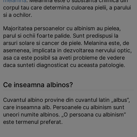
melanina
. Melanina este o substanta chimica din
corpul tau care determina culoarea pielii, a parului
si a ochilor.
Majoritatea persoanelor cu albinism au pielea,
parul si ochii foarte palide. Sunt predispusi la
arsuri solare si cancer de piele. Melanina este, de
asemenea, implicata in dezvoltarea nervului optic,
asa ca este posibil sa aveti probleme de vedere
daca sunteti diagnosticat cu aceasta patologie.
Ce inseamna albinos?
Cuvantul albino provine din cuvantul latin „albus”,
care inseamna alb. Persoanele cu albinism sunt
uneori numite albinos. „O persoana cu albinism”
este termenul preferat.