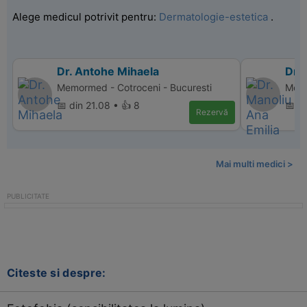
Alege medicul potrivit pentru:
Dermatologie-estetica
.
Dr. Antohe Mihaela
Dr. 
Memormed - Cotroceni - Bucuresti
Memo
📅 din 21.08 • 👍 8
📅 di
Rezervă
Mai multi medici >
Citeste si despre: