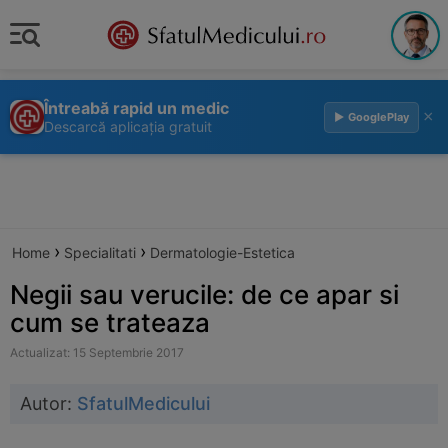
Întreabă rapid un medic
×
▶ GooglePlay
Descarcă aplicația gratuit
›
›
Home
Specialitati
Dermatologie-Estetica
Negii sau verucile: de ce apar si
cum se trateaza
Actualizat: 15 Septembrie 2017
Autor:
SfatulMedicului