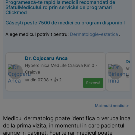
Programează-te rapid la medicii recomandați de
SfatulMedicului.ro prin serviciul de programări
Clickmed
Găsești peste 7500 de medici cu program disponibil
Alege medicul potrivit pentru:
Dermatologie-estetica
.
Dr. Cojocaru Anca
Dr. 
Hyperclinica MedLife Craiova Km 0 -
Affi
Craiova
📅 d
📅 din 07.08 • 👍 2
Rezervă
Mai multi medici >
Medicul dermatolog poate identifica o veruca inca
de la prima vizita, in momentul in care pacientul
ajunge in cabinet. Foarte rar medicul poate