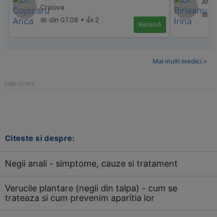
Affi
Craiova
📅 d
📅 din 07.08 • 👍 2
Rezervă
Mai multi medici >
Citeste si despre:
Negii anali - simptome, cauze si tratament
Verucile plantare (negii din talpa) - cum se
trateaza si cum prevenim aparitia lor