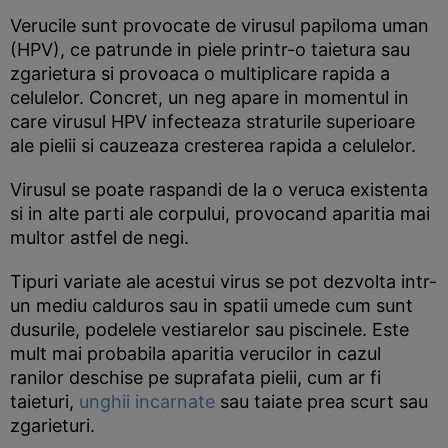
Verucile sunt provocate de virusul papiloma uman
(HPV), ce patrunde in piele printr-o taietura sau
zgarietura si provoaca o multiplicare rapida a
celulelor. Concret, un neg apare in momentul in
care virusul HPV infecteaza straturile superioare
ale pielii si cauzeaza cresterea rapida a celulelor.
Virusul se poate raspandi de la o veruca existenta
si in alte parti ale corpului, provocand aparitia mai
multor astfel de negi.
Tipuri variate ale acestui virus se pot dezvolta intr-
un mediu calduros sau in spatii umede cum sunt
dusurile, podelele vestiarelor sau piscinele. Este
mult mai probabila aparitia verucilor in cazul
ranilor deschise pe suprafata pielii, cum ar fi
taieturi,
unghii incarnate
sau taiate prea scurt sau
zgarieturi.