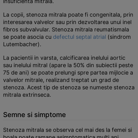
insuficienta mitrala.
La copii, stenoza mitrala poate fi congenitala, prin
interesarea valvelor sau prin dezvoltarea unui inel
fibros subvalvular. Stenoza mitrala reumatismala
se poate asocia cu
defectul septal atrial
(sindrom
Lutembacher).
La pacientii in varsta, calcificarea inelului aortic
sau inelului mitral (apare la 50% din subiectii peste
75 de ani) se poate prelungi spre partea mijlocie a
valvelor mitrale, realizand treptat un grad de
stenoza. Acest tip de stenoza se numeste stenoza
mitrala extrinseca.
Semne si simptome
Stenoza mitrala se observa cel mai des la femei si
boala poate ramane asimptomatica multi ani.