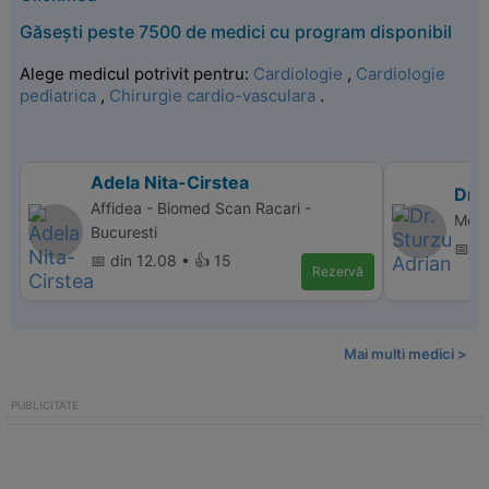
Găsești peste 7500 de medici cu program disponibil
Alege medicul potrivit pentru:
Cardiologie
,
Cardiologie
pediatrica
,
Chirurgie cardio-vasculara
.
Adela Nita-Cirstea
Dr. 
Affidea - Biomed Scan Racari -
Memo
Bucuresti
📅 d
📅 din 12.08 • 👍 15
Rezervă
Mai multi medici >