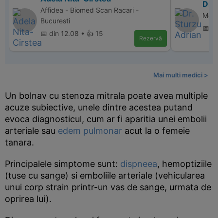
Dr. 
Affidea - Biomed Scan Racari -
Memo
Bucuresti
📅 d
📅 din 12.08 • 👍 15
Rezervă
Mai multi medici >
Un bolnav cu stenoza mitrala poate avea multiple
acuze subiective, unele dintre acestea putand
evoca diagnosticul, cum ar fi aparitia unei embolii
arteriale sau
edem pulmonar
acut la o femeie
tanara.
Principalele simptome sunt:
dispneea
, hemoptiziile
(tuse cu sange) si emboliile arteriale (vehicularea
unui corp strain printr-un vas de sange, urmata de
oprirea lui).