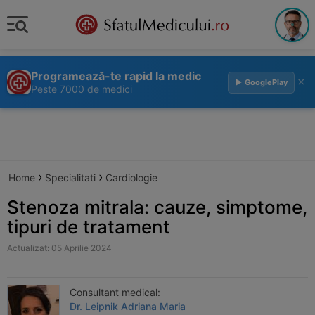
Programează-te rapid la medic
×
▶ GooglePlay
Peste 7000 de medici
›
›
Home
Specialitati
Cardiologie
Stenoza mitrala: cauze, simptome,
tipuri de tratament
Actualizat: 05 Aprilie 2024
Consultant medical:
Dr. Leipnik Adriana Maria