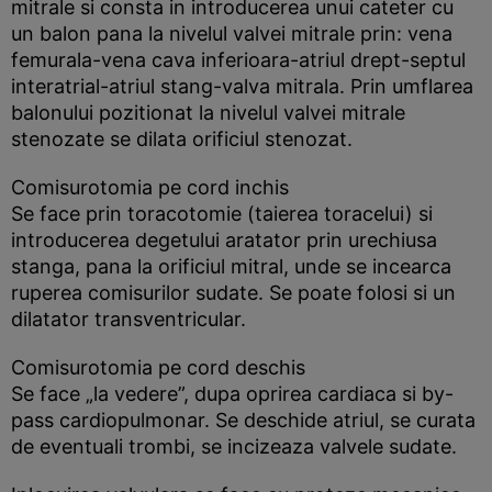
mitrale si consta in introducerea unui cateter cu
un balon pana la nivelul valvei mitrale prin: vena
femurala-vena cava inferioara-atriul drept-septul
interatrial-atriul stang-valva mitrala. Prin umflarea
balonului pozitionat la nivelul valvei mitrale
stenozate se dilata orificiul stenozat.
Comisurotomia pe cord inchis
Se face prin toracotomie (taierea toracelui) si
introducerea degetului aratator prin urechiusa
stanga, pana la orificiul mitral, unde se incearca
ruperea comisurilor sudate. Se poate folosi si un
dilatator transventricular.
Comisurotomia pe cord deschis
Se face „la vedere”, dupa oprirea cardiaca si by-
pass cardiopulmonar. Se deschide atriul, se curata
de eventuali trombi, se incizeaza valvele sudate.