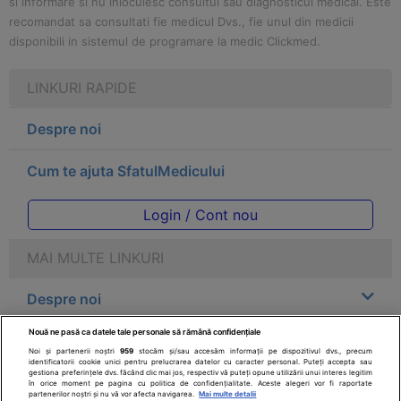
si informare si nu inlocuiesc consultul sau diagnosticul medical. Este
recomandat sa consultati fie medicul Dvs., fie unul din medicii
disponibili in sistemul de programare la medic Clickmed.
LINKURI RAPIDE
Despre noi
Cum te ajuta SfatulMedicului
Login / Cont nou
MAI MULTE LINKURI
Despre noi
Nouă ne pasă ca datele tale personale să rămână confidențiale
Legal
Noi și partenerii noștri
959
stocăm și/sau accesăm informații pe dispozitivul dvs., precum
identificatorii cookie unici pentru prelucrarea datelor cu caracter personal. Puteți accepta sau
gestiona preferințele dvs. făcând clic mai jos, respectiv vă puteți opune utilizării unui interes legitim
Drepturile consumatorului
în orice moment pe pagina cu politica de confidențialitate. Aceste alegeri vor fi raportate
partenerilor noștri și nu vă vor afecta navigarea.
Mai multe detalii