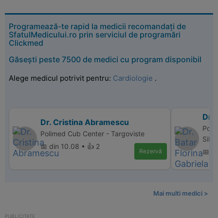
Programează-te rapid la medicii recomandați de
SfatulMedicului.ro prin serviciul de programări
Clickmed
Găsești peste 7500 de medici cu program disponibil
Alege medicul potrivit pentru:
Cardiologie
.
Dr. 
Dr. Cristina Abramescu
Polic
Polimed Cub Center - Targoviste
Sibi
📅 din 10.08 • 👍 2
Rezervă
📅 d
Mai multi medici >