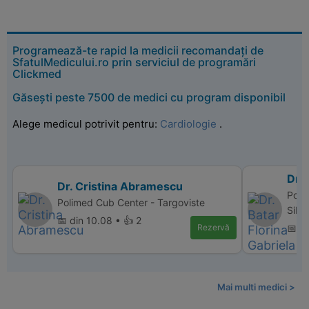
Programează-te rapid la medicii recomandați de
SfatulMedicului.ro prin serviciul de programări
Clickmed
Găsești peste 7500 de medici cu program disponibil
Alege medicul potrivit pentru:
Cardiologie
.
Dr. 
Dr. Cristina Abramescu
Polic
Polimed Cub Center - Targoviste
Sibi
📅 din 10.08 • 👍 2
Rezervă
📅 d
Mai multi medici >