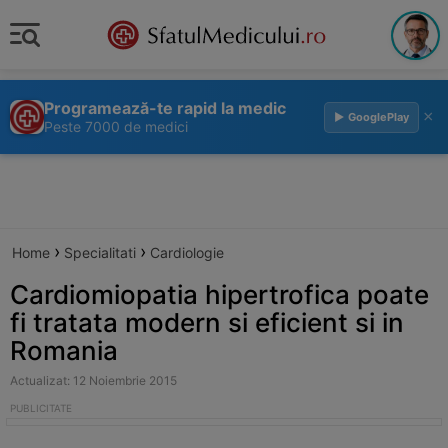
Programează-te rapid la medic
×
▶ GooglePlay
Peste 7000 de medici
›
›
Home
Specialitati
Cardiologie
Cardiomiopatia hipertrofica poate
fi tratata modern si eficient si in
Romania
Actualizat: 12 Noiembrie 2015